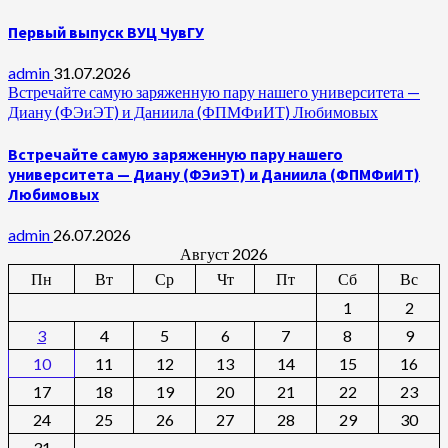
Первый выпуск ВУЦ ЧувГУ
admin
31.07.2026
Встречайте самую заряженную пару нашего университета —
Диану (ФЭиЭТ) и Даниила (ФПМФиИТ) Любимовых
Встречайте самую заряженную пару нашего
университета — Диану (ФЭиЭТ) и Даниила (ФПМФиИТ)
Любимовых
admin
26.07.2026
Август 2026
Пн
Вт
Ср
Чт
Пт
Сб
Вс
1
2
3
4
5
6
7
8
9
10
11
12
13
14
15
16
17
18
19
20
21
22
23
24
25
26
27
28
29
30
31