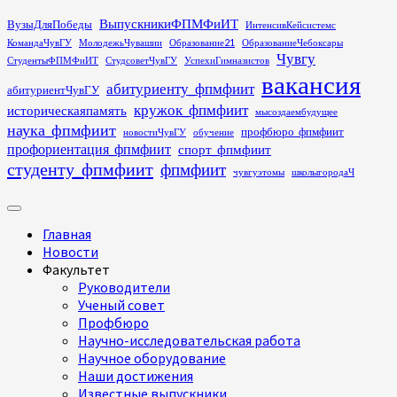
Перейти
ВыпускникиФПМФиИТ
ВузыДляПобеды
ИнтенсивКейсистемс
к
КомандаЧувГУ
МолодежьЧувашии
Образование21
ОбразованиеЧебоксары
содержимому
Чувгу
СтудентыФПМФиИТ
СтудсоветЧувГУ
УспехиГимназистов
вакансия
абитуриенту_фпмфиит
абитуриентЧувГУ
кружок_фпмфиит
историческаяпамять
мысоздаембудущее
наука_фпмфиит
профбюро_фпмфиит
новостиЧувГУ
обучение
профориентация_фпмфиит
спорт_фпмфиит
студенту_фпмфиит
фпмфиит
чувгуэтомы
школыгородаЧ
Основное
меню
Главная
Новости
Факультет
Руководители
Ученый совет
Профбюро
Научно-исследовательская работа
Научное оборудование
Наши достижения
Известные выпускники