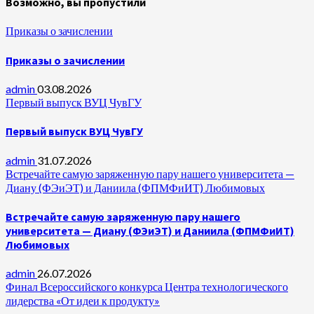
Возможно, вы пропустили
Приказы о зачислении
Приказы о зачислении
admin
03.08.2026
Первый выпуск ВУЦ ЧувГУ
Первый выпуск ВУЦ ЧувГУ
admin
31.07.2026
Встречайте самую заряженную пару нашего университета —
Диану (ФЭиЭТ) и Даниила (ФПМФиИТ) Любимовых
Встречайте самую заряженную пару нашего
университета — Диану (ФЭиЭТ) и Даниила (ФПМФиИТ)
Любимовых
admin
26.07.2026
Финал Всероссийского конкурса Центра технологического
лидерства «От идеи к продукту»