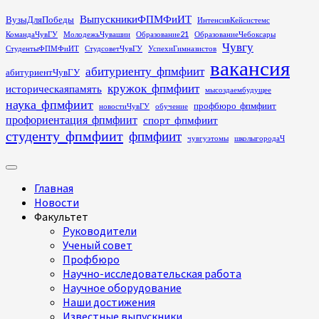
Перейти
ВыпускникиФПМФиИТ
ВузыДляПобеды
ИнтенсивКейсистемс
к
КомандаЧувГУ
МолодежьЧувашии
Образование21
ОбразованиеЧебоксары
содержимому
Чувгу
СтудентыФПМФиИТ
СтудсоветЧувГУ
УспехиГимназистов
вакансия
абитуриенту_фпмфиит
абитуриентЧувГУ
кружок_фпмфиит
историческаяпамять
мысоздаембудущее
наука_фпмфиит
профбюро_фпмфиит
новостиЧувГУ
обучение
профориентация_фпмфиит
спорт_фпмфиит
студенту_фпмфиит
фпмфиит
чувгуэтомы
школыгородаЧ
Основное
меню
Главная
Новости
Факультет
Руководители
Ученый совет
Профбюро
Научно-исследовательская работа
Научное оборудование
Наши достижения
Известные выпускники