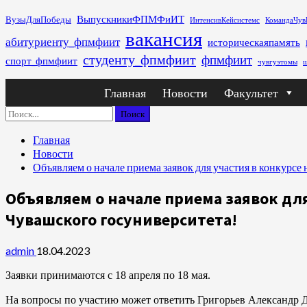
Перейти
ВыпускникиФПМФиИТ
ВузыДляПобеды
ИнтенсивКейсистемс
КомандаЧув
к
вакансия
абитуриенту_фпмфиит
историческаяпамять
содержимому
студенту_фпмфиит
фпмфиит
спорт_фпмфиит
чувгуэтомы
ш
Основное
Главная
Новости
Факультет
меню
Найти:
Главная
Новости
Объявляем о начале приема заявок для участия в конкурсе
Объявляем о начале приема заявок для
Чувашского госуниверситета!
admin
18.04.2023
Заявки принимаются с 18 апреля по 18 мая.
На вопросы по участию может ответить Григорьев Александр