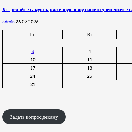
Встречайте самую заряженную пару нашего университет
admin
26.07.2026
Пн
Вт
3
4
10
11
17
18
24
25
31
Задать вопрос декану