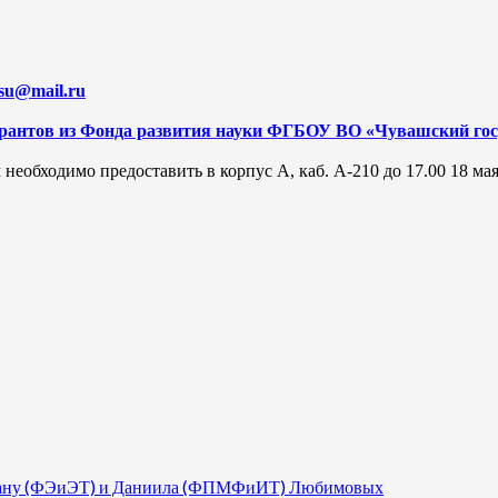
su@mail.ru
грантов из Фонда развития науки ФГБОУ ВО «Чувашский гос
м
необходимо предоставить в корпус А, каб. А-210 до 17.00 18 мая
 Диану (ФЭиЭТ) и Даниила (ФПМФиИТ) Любимовых