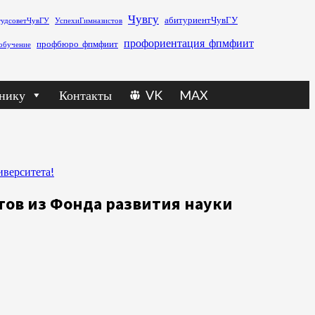
Чувгу
абитуриентЧувГУ
тудсоветЧувГУ
УспехиГимназистов
профориентация_фпмфиит
профбюро_фпмфиит
обучение
нику
Контакты
VK
MAX
иверситета!
нтов из Фонда развития науки