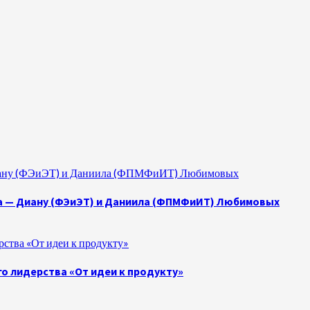
 Диану (ФЭиЭТ) и Даниила (ФПМФиИТ) Любимовых
а — Диану (ФЭиЭТ) и Даниила (ФПМФиИТ) Любимовых
ства «От идеи к продукту»
о лидерства «От идеи к продукту»