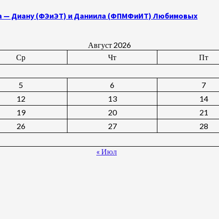
а — Диану (ФЭиЭТ) и Даниила (ФПМФиИТ) Любимовых
Август 2026
Ср
Чт
Пт
5
6
7
12
13
14
19
20
21
26
27
28
« Июл