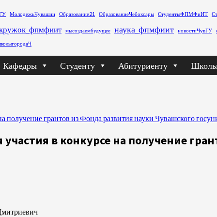
ГУ
МолодежьЧувашии
Образование21
ОбразованиеЧебоксары
СтудентыФПМФиИТ
С
наука_фпмфиит
кружок_фпмфиит
мысоздаембудущее
новостиЧувГУ
колыгородаЧ
Кафедры
Студенту
Абитуриенту
Школь
 на получение грантов из Фонда развития науки Чувашского госун
 участия в конкурсе на получение гра
 Дмитриевич