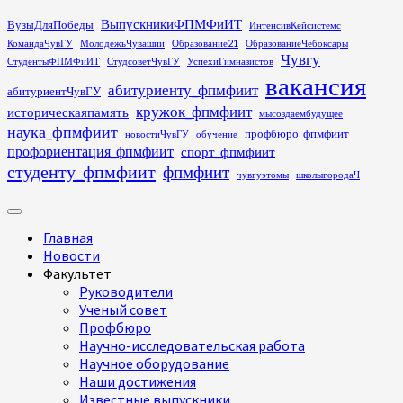
Перейти
ВыпускникиФПМФиИТ
ВузыДляПобеды
ИнтенсивКейсистемс
к
КомандаЧувГУ
МолодежьЧувашии
Образование21
ОбразованиеЧебоксары
содержимому
Чувгу
СтудентыФПМФиИТ
СтудсоветЧувГУ
УспехиГимназистов
вакансия
абитуриенту_фпмфиит
абитуриентЧувГУ
кружок_фпмфиит
историческаяпамять
мысоздаембудущее
наука_фпмфиит
профбюро_фпмфиит
новостиЧувГУ
обучение
профориентация_фпмфиит
спорт_фпмфиит
студенту_фпмфиит
фпмфиит
чувгуэтомы
школыгородаЧ
Основное
меню
Главная
Новости
Факультет
Руководители
Ученый совет
Профбюро
Научно-исследовательская работа
Научное оборудование
Наши достижения
Известные выпускники