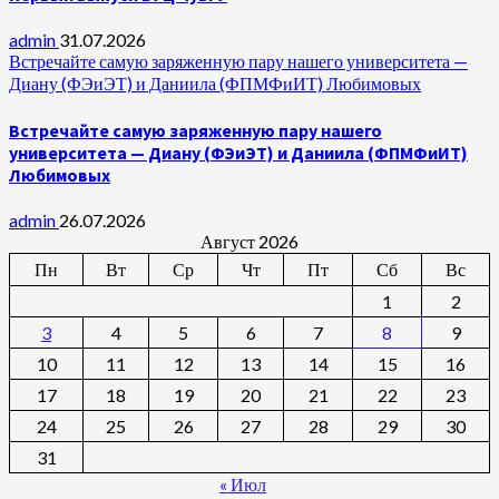
admin
31.07.2026
Встречайте самую заряженную пару нашего университета —
Диану (ФЭиЭТ) и Даниила (ФПМФиИТ) Любимовых
Встречайте самую заряженную пару нашего
университета — Диану (ФЭиЭТ) и Даниила (ФПМФиИТ)
Любимовых
admin
26.07.2026
Август 2026
Пн
Вт
Ср
Чт
Пт
Сб
Вс
1
2
3
4
5
6
7
8
9
10
11
12
13
14
15
16
17
18
19
20
21
22
23
24
25
26
27
28
29
30
31
« Июл