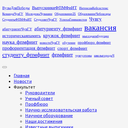
Перейти
ВыпускникиФПМФиИТ
ВузыДляПобеды
ИнтенсивКейсистемс
к
КомандаЧувГУ
МолодежьЧувашии
Образование21
ОбразованиеЧебоксары
содержимому
Чувгу
СтудентыФПМФиИТ
СтудсоветЧувГУ
УспехиГимназистов
вакансия
абитуриенту_фпмфиит
абитуриентЧувГУ
кружок_фпмфиит
историческаяпамять
мысоздаембудущее
наука_фпмфиит
профбюро_фпмфиит
новостиЧувГУ
обучение
профориентация_фпмфиит
спорт_фпмфиит
студенту_фпмфиит
фпмфиит
чувгуэтомы
школыгородаЧ
Основное
меню
Главная
Новости
Факультет
Руководители
Ученый совет
Профбюро
Научно-исследовательская работа
Научное оборудование
Наши достижения
Известные выпускники