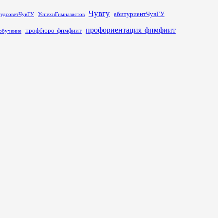
Чувгу
абитуриентЧувГУ
тудсоветЧувГУ
УспехиГимназистов
профориентация_фпмфиит
профбюро_фпмфиит
обучение