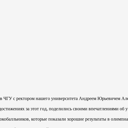
ов ЧГУ с ректором нашего университета Андреем Юрьевичем Ал
достижениях за этот год, поделились своими впечатлениями об у
кобалльников, которые показали хорошие результаты в олимпиад