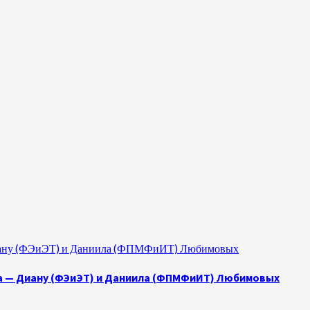
 Диану (ФЭиЭТ) и Даниила (ФПМФиИТ) Любимовых
а — Диану (ФЭиЭТ) и Даниила (ФПМФиИТ) Любимовых