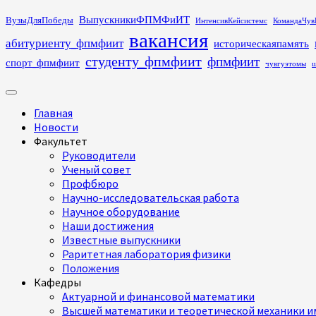
Перейти
ВыпускникиФПМФиИТ
ВузыДляПобеды
ИнтенсивКейсистемс
КомандаЧув
к
вакансия
абитуриенту_фпмфиит
историческаяпамять
содержимому
студенту_фпмфиит
фпмфиит
спорт_фпмфиит
чувгуэтомы
ш
Основное
меню
Главная
Новости
Факультет
Руководители
Ученый совет
Профбюро
Научно-исследовательская работа
Научное оборудование
Наши достижения
Известные выпускники
Раритетная лаборатория физики
Положения
Кафедры
Актуарной и финансовой математики
Высшей математики и теоретической механики им