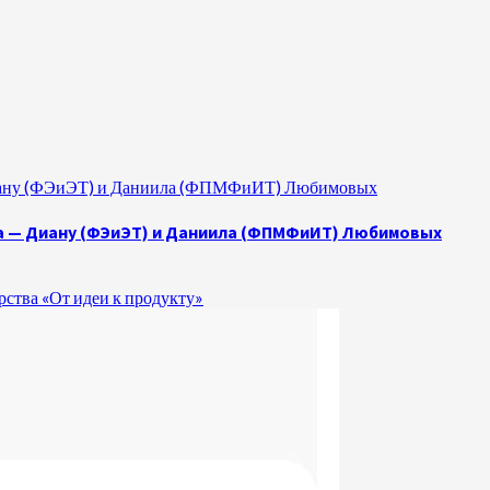
 Диану (ФЭиЭТ) и Даниила (ФПМФиИТ) Любимовых
а — Диану (ФЭиЭТ) и Даниила (ФПМФиИТ) Любимовых
ства «От идеи к продукту»