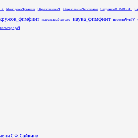
ГУ
МолодежьЧувашии
Образование21
ОбразованиеЧебоксары
СтудентыФПМФиИТ
С
наука_фпмфиит
кружок_фпмфиит
мысоздаембудущее
новостиЧувГУ
колыгородаЧ
ени С.Ф. Сайкина