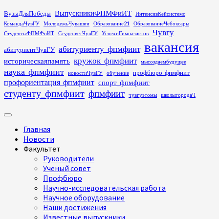
Перейти
ВыпускникиФПМФиИТ
ВузыДляПобеды
ИнтенсивКейсистемс
к
КомандаЧувГУ
МолодежьЧувашии
Образование21
ОбразованиеЧебоксары
содержимому
Чувгу
СтудентыФПМФиИТ
СтудсоветЧувГУ
УспехиГимназистов
вакансия
абитуриенту_фпмфиит
абитуриентЧувГУ
кружок_фпмфиит
историческаяпамять
мысоздаембудущее
наука_фпмфиит
профбюро_фпмфиит
новостиЧувГУ
обучение
профориентация_фпмфиит
спорт_фпмфиит
студенту_фпмфиит
фпмфиит
чувгуэтомы
школыгородаЧ
Основное
меню
Главная
Новости
Факультет
Руководители
Ученый совет
Профбюро
Научно-исследовательская работа
Научное оборудование
Наши достижения
Известные выпускники