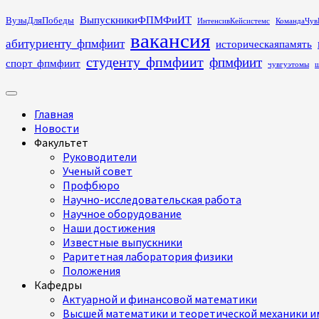
Перейти
ВыпускникиФПМФиИТ
ВузыДляПобеды
ИнтенсивКейсистемс
КомандаЧув
к
вакансия
абитуриенту_фпмфиит
историческаяпамять
содержимому
студенту_фпмфиит
фпмфиит
спорт_фпмфиит
чувгуэтомы
ш
Основное
меню
Главная
Новости
Факультет
Руководители
Ученый совет
Профбюро
Научно-исследовательская работа
Научное оборудование
Наши достижения
Известные выпускники
Раритетная лаборатория физики
Положения
Кафедры
Актуарной и финансовой математики
Высшей математики и теоретической механики им