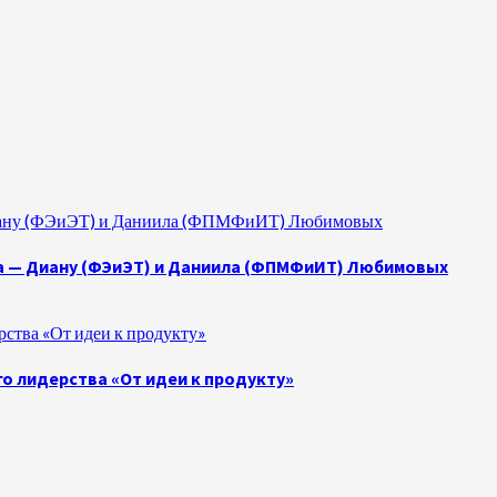
 Диану (ФЭиЭТ) и Даниила (ФПМФиИТ) Любимовых
а — Диану (ФЭиЭТ) и Даниила (ФПМФиИТ) Любимовых
ства «От идеи к продукту»
о лидерства «От идеи к продукту»