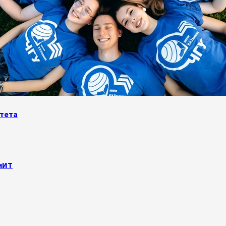
итета
иИТ