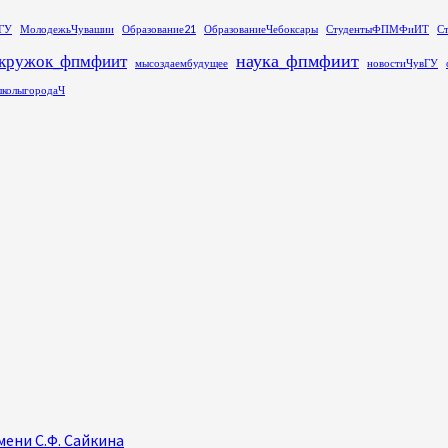
ГУ
МолодежьЧувашии
Образование21
ОбразованиеЧебоксары
СтудентыФПМФиИТ
С
наука_фпмфиит
кружок_фпмфиит
мысоздаембудущее
новостиЧувГУ
колыгородаЧ
ени С.Ф. Сайкина