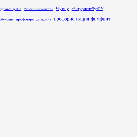
Чувгу
абитуриентЧувГУ
тудсоветЧувГУ
УспехиГимназистов
профориентация_фпмфиит
профбюро_фпмфиит
обучение