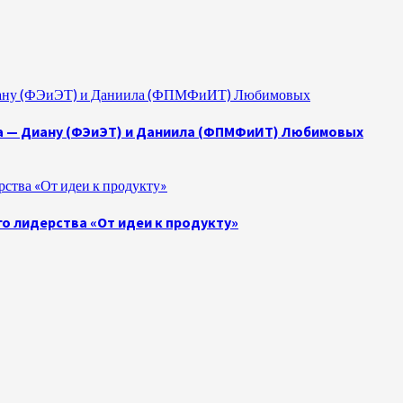
 Диану (ФЭиЭТ) и Даниила (ФПМФиИТ) Любимовых
а — Диану (ФЭиЭТ) и Даниила (ФПМФиИТ) Любимовых
ства «От идеи к продукту»
о лидерства «От идеи к продукту»