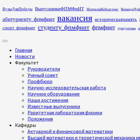
Перейти
ВыпускникиФПМФиИТ
ВузыДляПобеды
ИнтенсивКейсистемс
КомандаЧув
к
вакансия
абитуриенту_фпмфиит
историческаяпамять
содержимому
студенту_фпмфиит
фпмфиит
спорт_фпмфиит
чувгуэтомы
ш
Основное
меню
Главная
Новости
Факультет
Руководители
Ученый совет
Профбюро
Научно-исследовательская работа
Научное оборудование
Наши достижения
Известные выпускники
Раритетная лаборатория физики
Положения
Кафедры
Актуарной и финансовой математики
Высшей математики и теоретической механики им