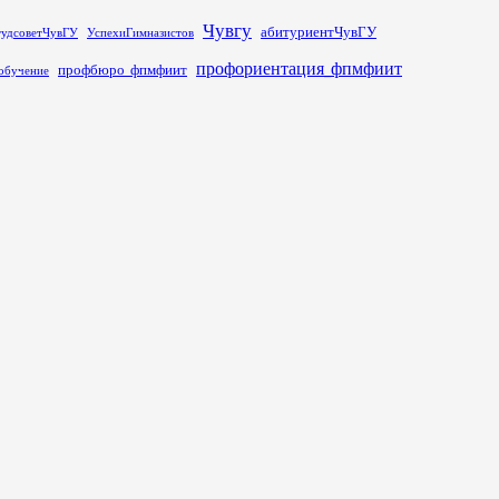
Чувгу
абитуриентЧувГУ
тудсоветЧувГУ
УспехиГимназистов
профориентация_фпмфиит
профбюро_фпмфиит
обучение