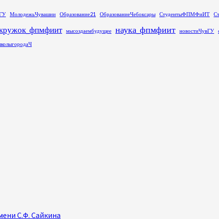
ГУ
МолодежьЧувашии
Образование21
ОбразованиеЧебоксары
СтудентыФПМФиИТ
С
наука_фпмфиит
кружок_фпмфиит
мысоздаембудущее
новостиЧувГУ
колыгородаЧ
ени С.Ф. Сайкина