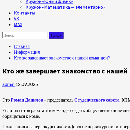
Кружок «Юный физик»
Кружок «Математика — элементарно»
Контакты
VK
MAX
Найти:
Главная
Информация
Кто же завершает знакомство с нашей командой?
Кто же завершает знакомство с нашей
admin
12.09.2025
‍Это
Роман Данилов
– председатель
Студенческого совета
ФПМ
Если ты готов работать в команде, создать общественно полезны
обращаться к Роме.
Пожелания для первокурсников: «Дорогие первокурсники, вперед