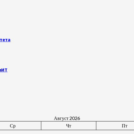
итета
иИТ
Август 2026
Ср
Чт
Пт