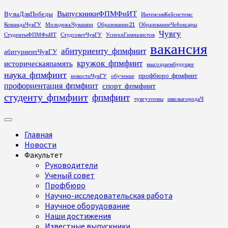
Перейти
ВыпускникиФПМФиИТ
ВузыДляПобеды
ИнтенсивКейсистемс
к
КомандаЧувГУ
МолодежьЧувашии
Образование21
ОбразованиеЧебоксары
содержимому
Чувгу
СтудентыФПМФиИТ
СтудсоветЧувГУ
УспехиГимназистов
вакансия
абитуриенту_фпмфиит
абитуриентЧувГУ
кружок_фпмфиит
историческаяпамять
мысоздаембудущее
наука_фпмфиит
профбюро_фпмфиит
новостиЧувГУ
обучение
профориентация_фпмфиит
спорт_фпмфиит
студенту_фпмфиит
фпмфиит
чувгуэтомы
школыгородаЧ
Основное
меню
Главная
Новости
Факультет
Руководители
Ученый совет
Профбюро
Научно-исследовательская работа
Научное оборудование
Наши достижения
Известные выпускники