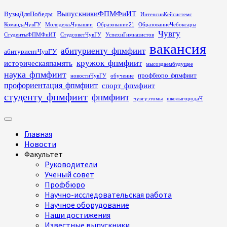
Перейти
ВыпускникиФПМФиИТ
ВузыДляПобеды
ИнтенсивКейсистемс
к
КомандаЧувГУ
МолодежьЧувашии
Образование21
ОбразованиеЧебоксары
содержимому
Чувгу
СтудентыФПМФиИТ
СтудсоветЧувГУ
УспехиГимназистов
вакансия
абитуриенту_фпмфиит
абитуриентЧувГУ
кружок_фпмфиит
историческаяпамять
мысоздаембудущее
наука_фпмфиит
профбюро_фпмфиит
новостиЧувГУ
обучение
профориентация_фпмфиит
спорт_фпмфиит
студенту_фпмфиит
фпмфиит
чувгуэтомы
школыгородаЧ
Основное
меню
Главная
Новости
Факультет
Руководители
Ученый совет
Профбюро
Научно-исследовательская работа
Научное оборудование
Наши достижения
Известные выпускники