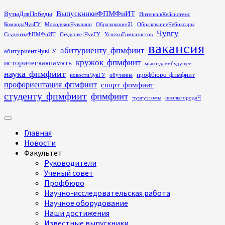
Перейти
ВыпускникиФПМФиИТ
ВузыДляПобеды
ИнтенсивКейсистемс
к
КомандаЧувГУ
МолодежьЧувашии
Образование21
ОбразованиеЧебоксары
содержимому
Чувгу
СтудентыФПМФиИТ
СтудсоветЧувГУ
УспехиГимназистов
вакансия
абитуриенту_фпмфиит
абитуриентЧувГУ
кружок_фпмфиит
историческаяпамять
мысоздаембудущее
наука_фпмфиит
профбюро_фпмфиит
новостиЧувГУ
обучение
профориентация_фпмфиит
спорт_фпмфиит
студенту_фпмфиит
фпмфиит
чувгуэтомы
школыгородаЧ
Основное
меню
Главная
Новости
Факультет
Руководители
Ученый совет
Профбюро
Научно-исследовательская работа
Научное оборудование
Наши достижения
Известные выпускники