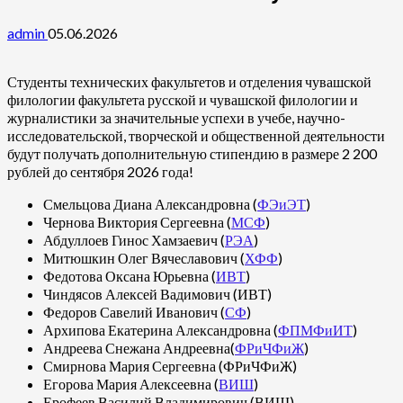
admin
05.06.2026
Студенты технических факультетов и отделения чувашской
филологии факультета русской и чувашской филологии и
журналистики за значительные успехи в учебе, научно-
исследовательской, творческой и общественной деятельности
будут получать дополнительную стипендию в размере 2 200
рублей до сентября 2026 года!
Смельцова Диана Александровна (
ФЭиЭТ
)
Чернова Виктория Сергеевна (
МСФ
)
Абдуллоев Гинос Хамзаевич (
РЭА
)
Митюшкин Олег Вячеславович (
ХФФ
)
Федотова Оксана Юрьевна (
ИВТ
)
Чиндясов Алексей Вадимович (ИВТ)
Федоров Савелий Иванович (
СФ
)
Архипова Екатерина Александровна (
ФПМФиИТ
)
Андреева Снежана Андреевна(
ФРиЧФиЖ
)
Смирнова Мария Сергеевна (ФРиЧФиЖ)
Егорова Мария Алексеевна (
ВИШ
)
Ерофеев Василий Владимирович (ВИШ)