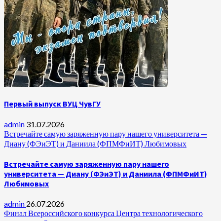
Первый выпуск ВУЦ ЧувГУ
admin
31.07.2026
Встречайте самую заряженную пару нашего университета —
Диану (ФЭиЭТ) и Даниила (ФПМФиИТ) Любимовых
Встречайте самую заряженную пару нашего
университета — Диану (ФЭиЭТ) и Даниила (ФПМФиИТ)
Любимовых
admin
26.07.2026
Финал Всероссийского конкурса Центра технологического