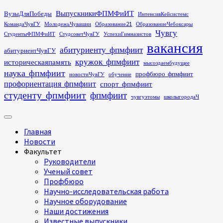
Перейти
ВыпускникиФПМФиИТ
ВузыДляПобеды
ИнтенсивКейсистемс
к
КомандаЧувГУ
МолодежьЧувашии
Образование21
ОбразованиеЧебоксары
содержимому
Чувгу
СтудентыФПМФиИТ
СтудсоветЧувГУ
УспехиГимназистов
вакансия
абитуриенту_фпмфиит
абитуриентЧувГУ
кружок_фпмфиит
историческаяпамять
мысоздаембудущее
наука_фпмфиит
профбюро_фпмфиит
новостиЧувГУ
обучение
профориентация_фпмфиит
спорт_фпмфиит
студенту_фпмфиит
фпмфиит
чувгуэтомы
школыгородаЧ
Основное
меню
Главная
Новости
Факультет
Руководители
Ученый совет
Профбюро
Научно-исследовательская работа
Научное оборудование
Наши достижения
Известные выпускники