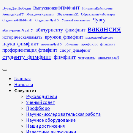
Перейти
ВыпускникиФПМФиИТ
ВузыДляПобеды
ИнтенсивКейсистемс
к
КомандаЧувГУ
МолодежьЧувашии
Образование21
ОбразованиеЧебоксары
содержимому
Чувгу
СтудентыФПМФиИТ
СтудсоветЧувГУ
УспехиГимназистов
вакансия
абитуриенту_фпмфиит
абитуриентЧувГУ
кружок_фпмфиит
историческаяпамять
мысоздаембудущее
наука_фпмфиит
профбюро_фпмфиит
новостиЧувГУ
обучение
профориентация_фпмфиит
спорт_фпмфиит
студенту_фпмфиит
фпмфиит
чувгуэтомы
школыгородаЧ
Основное
меню
Главная
Новости
Факультет
Руководители
Ученый совет
Профбюро
Научно-исследовательская работа
Научное оборудование
Наши достижения
Известные выпускники