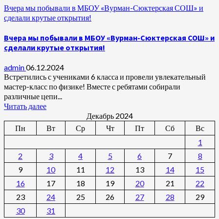
Вчера мы побывали в МБОУ «Вурман-Сюктерская СОШ» и
сделали крутые открытия!
Вчера мы побывали в МБОУ «Вурман-Сюктерская СОШ» и
сделали крутые открытия!
admin
06.12.2024
Встретились с учениками 6 класса и провели увлекательный
мастер-класс по физике! Вместе с ребятами собирали
различные цепи...
Читать далее
Декабрь 2024
Пн
Вт
Ср
Чт
Пт
Сб
Вс
1
2
3
4
5
6
7
8
9
10
11
12
13
14
15
16
17
18
19
20
21
22
23
24
25
26
27
28
29
30
31