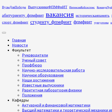
Перейти
ВыпускникиФПМФиИТ
ВузыДляПобеды
ИнтенсивКейсистемс
КомандаЧув
к
вакансия
абитуриенту_фпмфиит
историческаяпамять
содержимому
студенту_фпмфиит
фпмфиит
спорт_фпмфиит
чувгуэтомы
ш
Основное
меню
Главная
Новости
Факультет
Руководители
Ученый совет
Профбюро
Научно-исследовательская работа
Научное оборудование
Наши достижения
Известные выпускники
Раритетная лаборатория физики
Положения
Кафедры
Актуарной и финансовой математики
Высшей математики и теоретической механики им