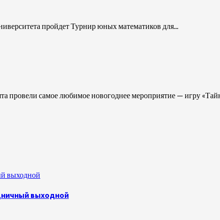
университета пройдет Турнир юных математиков для...
ята провели самое любимое новогоднее мероприятие — игру «Тайн
ый выходной
здничный выходной