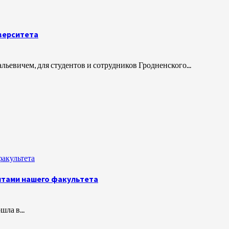
верситета
вичем, для студентов и сотрудников Гродненского...
факультета
нтами нашего факультета
ла в...