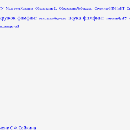
ГУ
МолодежьЧувашии
Образование21
ОбразованиеЧебоксары
СтудентыФПМФиИТ
С
наука_фпмфиит
кружок_фпмфиит
мысоздаембудущее
новостиЧувГУ
колыгородаЧ
ени С.Ф. Сайкина