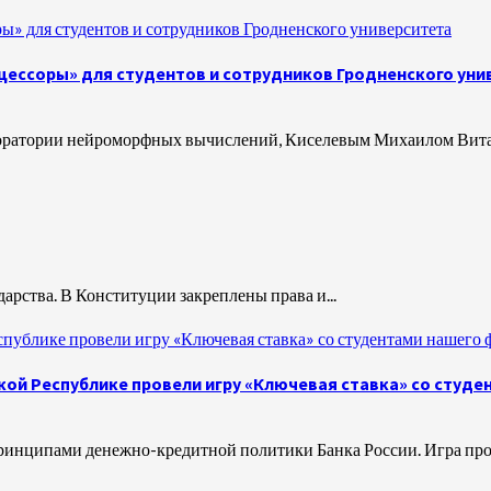
ы» для студентов и сотрудников Гродненского университета
цессоры» для студентов и сотрудников Гродненского уни
оратории нейроморфных вычислений, Киселевым Михаилом Виталье
дарства. В Конституции закреплены права и...
ублике провели игру «Ключевая ставка» со студентами нашего 
ой Республике провели игру «Ключевая ставка» со студе
принципами денежно-кредитной политики Банка России. Игра прош