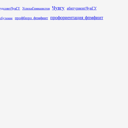
Чувгу
абитуриентЧувГУ
тудсоветЧувГУ
УспехиГимназистов
профориентация_фпмфиит
профбюро_фпмфиит
обучение