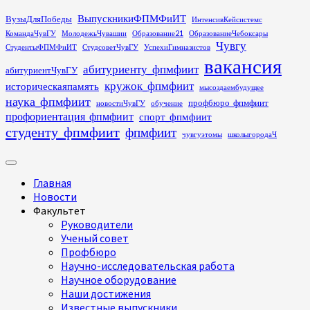
Перейти
ВыпускникиФПМФиИТ
ВузыДляПобеды
ИнтенсивКейсистемс
к
КомандаЧувГУ
МолодежьЧувашии
Образование21
ОбразованиеЧебоксары
содержимому
Чувгу
СтудентыФПМФиИТ
СтудсоветЧувГУ
УспехиГимназистов
вакансия
абитуриенту_фпмфиит
абитуриентЧувГУ
кружок_фпмфиит
историческаяпамять
мысоздаембудущее
наука_фпмфиит
профбюро_фпмфиит
новостиЧувГУ
обучение
профориентация_фпмфиит
спорт_фпмфиит
студенту_фпмфиит
фпмфиит
чувгуэтомы
школыгородаЧ
Основное
меню
Главная
Новости
Факультет
Руководители
Ученый совет
Профбюро
Научно-исследовательская работа
Научное оборудование
Наши достижения
Известные выпускники