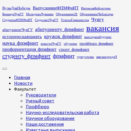
Перейти
ВыпускникиФПМФиИТ
ВузыДляПобеды
ИнтенсивКейсистемс
к
КомандаЧувГУ
МолодежьЧувашии
Образование21
ОбразованиеЧебоксары
содержимому
Чувгу
СтудентыФПМФиИТ
СтудсоветЧувГУ
УспехиГимназистов
вакансия
абитуриенту_фпмфиит
абитуриентЧувГУ
кружок_фпмфиит
историческаяпамять
мысоздаембудущее
наука_фпмфиит
профбюро_фпмфиит
новостиЧувГУ
обучение
профориентация_фпмфиит
спорт_фпмфиит
студенту_фпмфиит
фпмфиит
чувгуэтомы
школыгородаЧ
Основное
меню
Главная
Новости
Факультет
Руководители
Ученый совет
Профбюро
Научно-исследовательская работа
Научное оборудование
Наши достижения
Известные выпускники