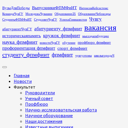
Перейти
ВыпускникиФПМФиИТ
ВузыДляПобеды
ИнтенсивКейсистемс
к
КомандаЧувГУ
МолодежьЧувашии
Образование21
ОбразованиеЧебоксары
содержимому
Чувгу
СтудентыФПМФиИТ
СтудсоветЧувГУ
УспехиГимназистов
вакансия
абитуриенту_фпмфиит
абитуриентЧувГУ
кружок_фпмфиит
историческаяпамять
мысоздаембудущее
наука_фпмфиит
профбюро_фпмфиит
новостиЧувГУ
обучение
профориентация_фпмфиит
спорт_фпмфиит
студенту_фпмфиит
фпмфиит
чувгуэтомы
школыгородаЧ
Основное
меню
Главная
Новости
Факультет
Руководители
Ученый совет
Профбюро
Научно-исследовательская работа
Научное оборудование
Наши достижения
Известные выпускники