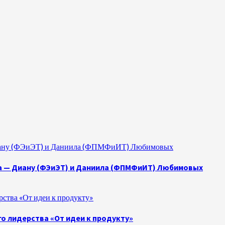
 Диану (ФЭиЭТ) и Даниила (ФПМФиИТ) Любимовых
а — Диану (ФЭиЭТ) и Даниила (ФПМФиИТ) Любимовых
ства «От идеи к продукту»
о лидерства «От идеи к продукту»