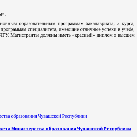
ы».
сновным образовательным программам бакалавриата; 2 курса,
программам специалитета, имеющие отличные успехи в учебе,
 в ЧГУ. Магистранты должны иметь «красный» диплом о высшем
рства образования Чувашской Республики
овета Министерства образования Чувашской Республики