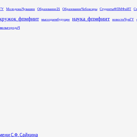
ГУ
МолодежьЧувашии
Образование21
ОбразованиеЧебоксары
СтудентыФПМФиИТ
С
наука_фпмфиит
кружок_фпмфиит
мысоздаембудущее
новостиЧувГУ
колыгородаЧ
ени С.Ф. Сайкина