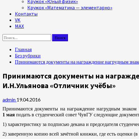
Кружок «Юный физик»
Кружок «Математика — элементарно»
Контакты
VK
MAX
Найти:
Главная
Без рубрики
Принимаются документы на награждение нагрудным знако
Принимаются документы на награжден
И.Н.Ульянова «Отличник учёбы»
admin
19.04.2016
П
ринимаются документы на награждение нагрудным знаком 
1 мая
подать в студенческий совет ЧувГУ следующие докумен
1) характеристику за подписью декана и председателя студенче
2) заверенную копию всей зачётной книжки, где есть оценки (в