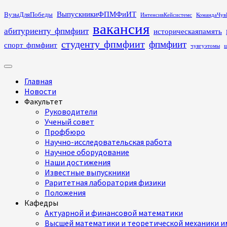
Перейти
ВыпускникиФПМФиИТ
ВузыДляПобеды
ИнтенсивКейсистемс
КомандаЧув
к
вакансия
абитуриенту_фпмфиит
историческаяпамять
содержимому
студенту_фпмфиит
фпмфиит
спорт_фпмфиит
чувгуэтомы
ш
Основное
меню
Главная
Новости
Факультет
Руководители
Ученый совет
Профбюро
Научно-исследовательская работа
Научное оборудование
Наши достижения
Известные выпускники
Раритетная лаборатория физики
Положения
Кафедры
Актуарной и финансовой математики
Высшей математики и теоретической механики им