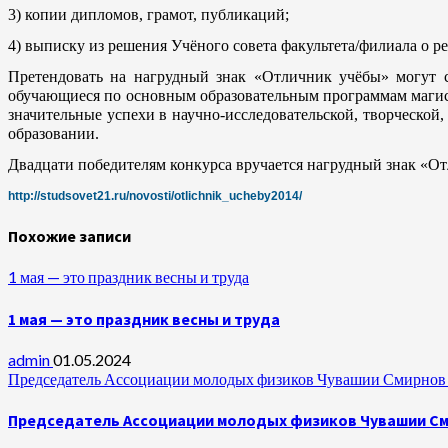
3) копии дипломов, грамот, публикаций;
4) выписку из решения Учёного совета факультета/филиала о 
Претендовать на нагрудный знак «Отличник учёбы» могут 
обучающиеся по
основным образовательным программам магис
значительные успехи в научно-исследовательской, творческо
образовании.
Двадцати победителям конкурса вручается нагрудный знак «От
http://studsovet21.ru/novosti/otlichnik_ucheby2014/
Похожие записи
1 мая — это праздник весны и труда
1 мая — это праздник весны и труда
admin
01.05.2024
Председатель Ассоциации молодых физиков Чувашии Смирнов А
Председатель Ассоциации молодых физиков Чувашии Сми