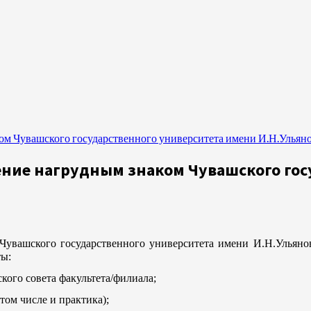
м Чувашского государственного университета имени И.Н.Ульян
ие нагрудным знаком Чувашского гос
Чувашского государственного университета имени И.Н.Ульяно
ты:
ского совета факультета/филиала;
 том числе и практика);