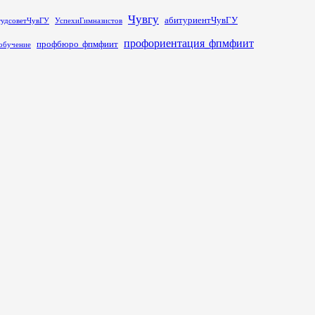
Чувгу
абитуриентЧувГУ
тудсоветЧувГУ
УспехиГимназистов
профориентация_фпмфиит
профбюро_фпмфиит
обучение