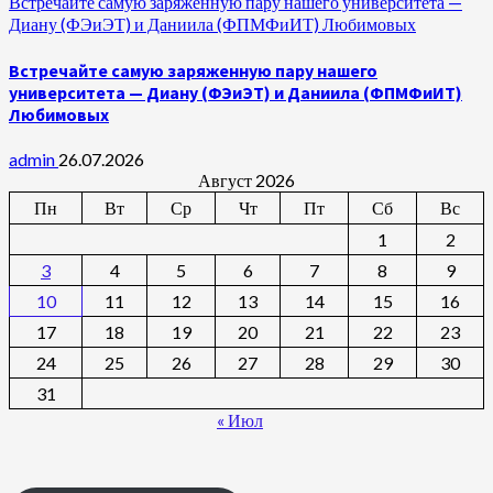
Встречайте самую заряженную пару нашего университета —
Диану (ФЭиЭТ) и Даниила (ФПМФиИТ) Любимовых
Встречайте самую заряженную пару нашего
университета — Диану (ФЭиЭТ) и Даниила (ФПМФиИТ)
Любимовых
admin
26.07.2026
Август 2026
Пн
Вт
Ср
Чт
Пт
Сб
Вс
1
2
3
4
5
6
7
8
9
10
11
12
13
14
15
16
17
18
19
20
21
22
23
24
25
26
27
28
29
30
31
« Июл