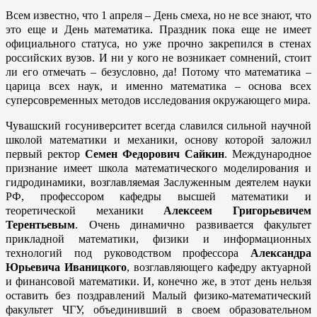
Всем известно, что 1 апреля
–
День смеха, но не все знают, что
это еще и День математика. Праздник пока еще не имеет
официального статуса, но уже прочно закрепился в стенах
российских вузов. И ни у кого не возникает сомнений, стоит
ли его отмечать – безусловно, да! Потому что математика –
царица всех наук, и именно математика – основа всех
суперсовременных методов исследования окружающего мира.
Чувашский госуниверситет всегда славился сильной научной
школой математики и механики, основу которой заложил
первый ректор
Семен Федорович Сайкин
. Международное
признание имеет школа математического моделирования и
гидродинамики, возглавляемая Заслуженным деятелем науки
РФ, профессором кафедры высшей математики и
теоретической механики
Алексеем Григорьевичем
Терентьевым
. Очень динамично развивается факультет
прикладной математики, физики и информационных
технологий под руководством профессора
Александра
Юрьевича Иваницкого
, возглавляющего кафедру актуарной
и финансовой математики. И, конечно же, в этот день нельзя
оставить без поздравлений Малый физико-математический
факультет ЧГУ, объединивший в своем образовательном