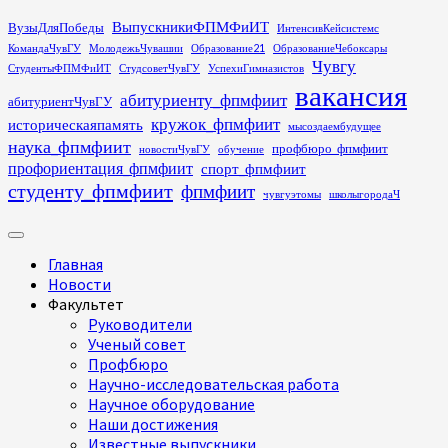
Перейти
ВыпускникиФПМФиИТ
ВузыДляПобеды
ИнтенсивКейсистемс
к
КомандаЧувГУ
МолодежьЧувашии
Образование21
ОбразованиеЧебоксары
содержимому
Чувгу
СтудентыФПМФиИТ
СтудсоветЧувГУ
УспехиГимназистов
вакансия
абитуриенту_фпмфиит
абитуриентЧувГУ
кружок_фпмфиит
историческаяпамять
мысоздаембудущее
наука_фпмфиит
профбюро_фпмфиит
новостиЧувГУ
обучение
профориентация_фпмфиит
спорт_фпмфиит
студенту_фпмфиит
фпмфиит
чувгуэтомы
школыгородаЧ
Основное
меню
Главная
Новости
Факультет
Руководители
Ученый совет
Профбюро
Научно-исследовательская работа
Научное оборудование
Наши достижения
Известные выпускники