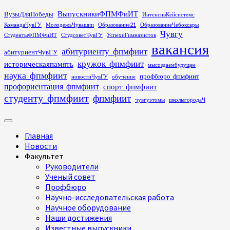
Перейти
ВыпускникиФПМФиИТ
ВузыДляПобеды
ИнтенсивКейсистемс
к
КомандаЧувГУ
МолодежьЧувашии
Образование21
ОбразованиеЧебоксары
содержимому
Чувгу
СтудентыФПМФиИТ
СтудсоветЧувГУ
УспехиГимназистов
вакансия
абитуриенту_фпмфиит
абитуриентЧувГУ
кружок_фпмфиит
историческаяпамять
мысоздаембудущее
наука_фпмфиит
профбюро_фпмфиит
новостиЧувГУ
обучение
профориентация_фпмфиит
спорт_фпмфиит
студенту_фпмфиит
фпмфиит
чувгуэтомы
школыгородаЧ
Основное
меню
Главная
Новости
Факультет
Руководители
Ученый совет
Профбюро
Научно-исследовательская работа
Научное оборудование
Наши достижения
Известные выпускники