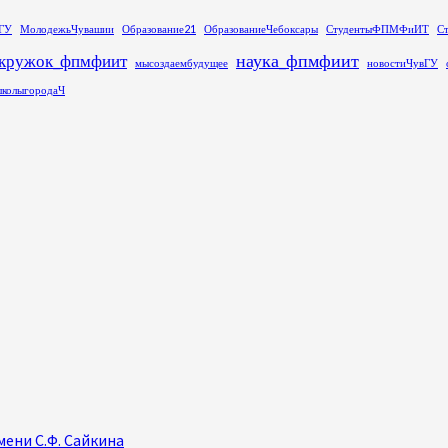
ГУ
МолодежьЧувашии
Образование21
ОбразованиеЧебоксары
СтудентыФПМФиИТ
С
наука_фпмфиит
кружок_фпмфиит
мысоздаембудущее
новостиЧувГУ
колыгородаЧ
ени С.Ф. Сайкина