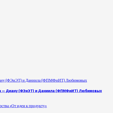
 Диану (ФЭиЭТ) и Даниила (ФПМФиИТ) Любимовых
а — Диану (ФЭиЭТ) и Даниила (ФПМФиИТ) Любимовых
ства «От идеи к продукту»