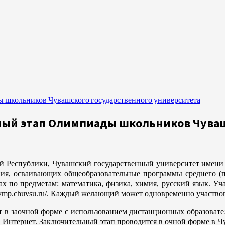
ы школьников Чувашского государственного университета
чный этап Олимпиады школьников Чува
 Республики, Чувашский государственный университет имени И
ния, осваивающих общеобразовательные программы среднего (
х по предметам: математика, физика, химия, русский язык. Уч
lymp.chuvsu.ru/
. Каждый желающий может одновременно участвов
 в заочной форме с использованием дистанционных образовател
в Интернет. Заключительный этап проводится в очной форме в Ч