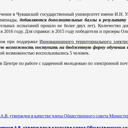
чение в Чувашский государственный университет имени И.Н. Ул
лимпиады,
добавляются дополнительные баллы к результату
ельных испытаний прошло не более двух лет). Количество до
 2016 году. Для справки: в 2015 году победители и призеры О
том при поддержке
Инновационного территориального электро
ую возможность поступить на бюджетную форму обучения п
кой возможностью воспользовались 5 человек.
Центре по работе с одаренной молодежью по электронной поч
.В. утвержден в качестве члена Общественного совета Министе
рнов А.В. утвержден в качестве члена Общественного с