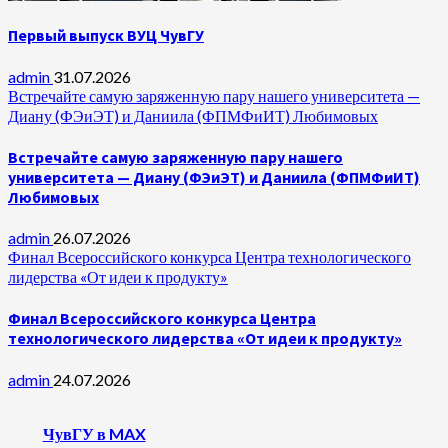
Первый выпуск ВУЦ ЧувГУ
admin
31.07.2026
Встречайте самую заряженную пару нашего университета —
Диану (ФЭиЭТ) и Даниила (ФПМФиИТ) Любимовых
Встречайте самую заряженную пару нашего
университета — Диану (ФЭиЭТ) и Даниила (ФПМФиИТ)
Любимовых
admin
26.07.2026
Финал Всероссийского конкурса Центра технологического
лидерства «От идеи к продукту»
Финал Всероссийского конкурса Центра
технологического лидерства «От идеи к продукту»
admin
24.07.2026
ЧувГУ в MAX