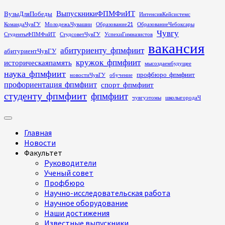
Перейти
ВыпускникиФПМФиИТ
ВузыДляПобеды
ИнтенсивКейсистемс
к
КомандаЧувГУ
МолодежьЧувашии
Образование21
ОбразованиеЧебоксары
содержимому
Чувгу
СтудентыФПМФиИТ
СтудсоветЧувГУ
УспехиГимназистов
вакансия
абитуриенту_фпмфиит
абитуриентЧувГУ
кружок_фпмфиит
историческаяпамять
мысоздаембудущее
наука_фпмфиит
профбюро_фпмфиит
новостиЧувГУ
обучение
профориентация_фпмфиит
спорт_фпмфиит
студенту_фпмфиит
фпмфиит
чувгуэтомы
школыгородаЧ
Основное
меню
Главная
Новости
Факультет
Руководители
Ученый совет
Профбюро
Научно-исследовательская работа
Научное оборудование
Наши достижения
Известные выпускники