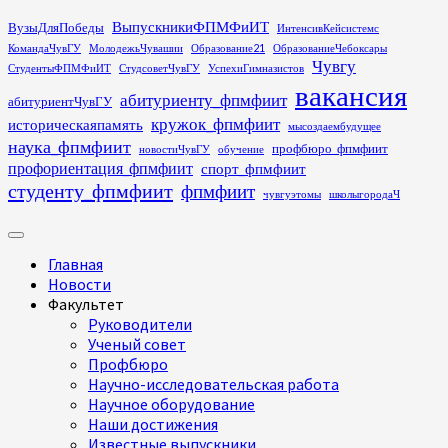
Перейти
ВыпускникиФПМФиИТ
ВузыДляПобеды
ИнтенсивКейсистемс
к
КомандаЧувГУ
МолодежьЧувашии
Образование21
ОбразованиеЧебоксары
содержимому
Чувгу
СтудентыФПМФиИТ
СтудсоветЧувГУ
УспехиГимназистов
вакансия
абитуриенту_фпмфиит
абитуриентЧувГУ
кружок_фпмфиит
историческаяпамять
мысоздаембудущее
наука_фпмфиит
профбюро_фпмфиит
новостиЧувГУ
обучение
профориентация_фпмфиит
спорт_фпмфиит
студенту_фпмфиит
фпмфиит
чувгуэтомы
школыгородаЧ
Основное
меню
Главная
Новости
Факультет
Руководители
Ученый совет
Профбюро
Научно-исследовательская работа
Научное оборудование
Наши достижения
Известные выпускники