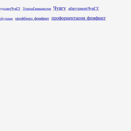
Чувгу
абитуриентЧувГУ
тудсоветЧувГУ
УспехиГимназистов
профориентация_фпмфиит
профбюро_фпмфиит
обучение