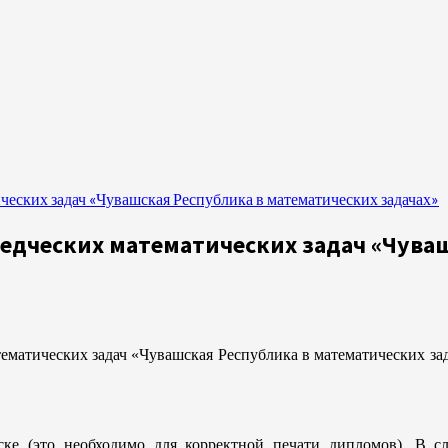
ческих задач «Чувашская Республика в математических задачах»
еведческих математических задач «Чува
тематических задач «Чувашская Республика в математических за
ске (это необходимо для корректной печати дипломов). В с