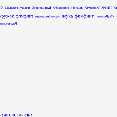
ГУ
МолодежьЧувашии
Образование21
ОбразованиеЧебоксары
СтудентыФПМФиИТ
С
наука_фпмфиит
кружок_фпмфиит
мысоздаембудущее
новостиЧувГУ
колыгородаЧ
ени С.Ф. Сайкина