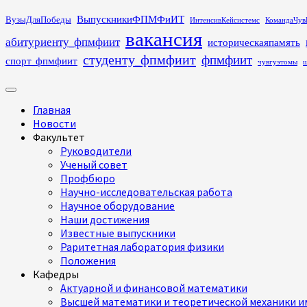
Перейти
ВыпускникиФПМФиИТ
ВузыДляПобеды
ИнтенсивКейсистемс
КомандаЧув
к
вакансия
абитуриенту_фпмфиит
историческаяпамять
содержимому
студенту_фпмфиит
фпмфиит
спорт_фпмфиит
чувгуэтомы
ш
Основное
меню
Главная
Новости
Факультет
Руководители
Ученый совет
Профбюро
Научно-исследовательская работа
Научное оборудование
Наши достижения
Известные выпускники
Раритетная лаборатория физики
Положения
Кафедры
Актуарной и финансовой математики
Высшей математики и теоретической механики им