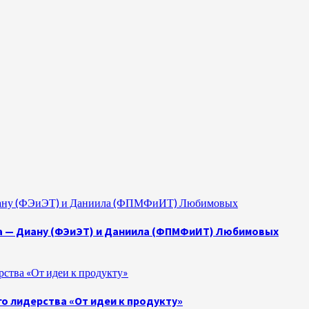
 Диану (ФЭиЭТ) и Даниила (ФПМФиИТ) Любимовых
а — Диану (ФЭиЭТ) и Даниила (ФПМФиИТ) Любимовых
ства «От идеи к продукту»
о лидерства «От идеи к продукту»