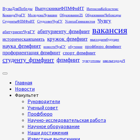
Перейти
ВыпускникиФПМФиИТ
ВузыДляПобеды
ИнтенсивКейсистемс
к
КомандаЧувГУ
МолодежьЧувашии
Образование21
ОбразованиеЧебоксары
содержимому
Чувгу
СтудентыФПМФиИТ
СтудсоветЧувГУ
УспехиГимназистов
вакансия
абитуриенту_фпмфиит
абитуриентЧувГУ
кружок_фпмфиит
историческаяпамять
мысоздаембудущее
наука_фпмфиит
профбюро_фпмфиит
новостиЧувГУ
обучение
профориентация_фпмфиит
спорт_фпмфиит
студенту_фпмфиит
фпмфиит
чувгуэтомы
школыгородаЧ
Основное
меню
Главная
Новости
Факультет
Руководители
Ученый совет
Профбюро
Научно-исследовательская работа
Научное оборудование
Наши достижения
Известные выпускники