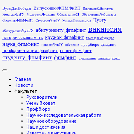
Перейти
ВыпускникиФПМФиИТ
ВузыДляПобеды
ИнтенсивКейсистемс
к
КомандаЧувГУ
МолодежьЧувашии
Образование21
ОбразованиеЧебоксары
содержимому
Чувгу
СтудентыФПМФиИТ
СтудсоветЧувГУ
УспехиГимназистов
вакансия
абитуриенту_фпмфиит
абитуриентЧувГУ
кружок_фпмфиит
историческаяпамять
мысоздаембудущее
наука_фпмфиит
профбюро_фпмфиит
новостиЧувГУ
обучение
профориентация_фпмфиит
спорт_фпмфиит
студенту_фпмфиит
фпмфиит
чувгуэтомы
школыгородаЧ
Основное
меню
Главная
Новости
Факультет
Руководители
Ученый совет
Профбюро
Научно-исследовательская работа
Научное оборудование
Наши достижения
Известные выпускники