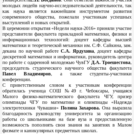
молодых людейв научно-исследовательской деятельности, так
как наука является важнейшим инструментом развития
современного общества, пожелали участникам успешных
выступлений и новых открытий.
В церемонии открытия «Недели науки-2016» приняли участие
представители факультета прикладной математики, физики и
информационных технологий: доцент кафедры высшей
математики и теоретической механики им. С.Ф. Сайкина, зам.
декана по научной работе
С.А. Ярдухина
, доцент кафедры
дискретной математики и информатики, руководитель центра
по работе с одаренной молодежью ЧувГУ
Д.А. Троешестова
,
председатель студенческого научного общества факультета
Павел Владимиров
, а также студенты-участники
конференции.
С приветственным словом к участникам конференции
обратилась
ученица СОШ №49 г. Чебоксары, учащаяся
Малого физико-математического факультета ЧГУ, призер
олимпиады ЧГУ по математике и олимпиады «Надежда
электротехники Чувашии»
Полина Захарова.
Она выразила
благодарность руководству университета за организацию
работы со школьниками на базе вуза и предоставленную
возможность пополнять свои знания на занятиях в Малом
физмате и каникулярных предметных школах.