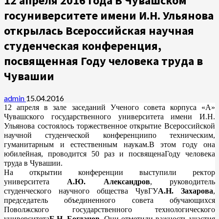
12 апреля 2016 года В Чувашском
госуниверситете имени И.Н. Ульянова
открылась Всероссийская научная
студенческая конференция,
посвященная Году человека труда в
Чувашии
admin
15.04.2016
12 апреля в зале заседаний Ученого совета корпуса «А»
Чувашского государственного университета имени И.Н.
Ульянова состоялось торжественное открытие Всероссийской
научной студенческой конференциипо техническим,
гуманитарным и естественным наукам.
В этом году она
юбилейная, проводится 50 раз и посвященаГоду человека
труда в Чувашии.
На открытии конференции выступили ректор
университета
А.Ю. Александров
, руководитель
студенческого научного общества ЧувГУ
А.Н. Захарова
,
председатель объединенного совета обучающихся
Поволжского государственного технологического
университета
Е.Н. Богданов
. Они отметили важность участия