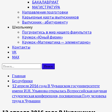
БАКАЛАВРИАТ
МАГИСТРАТУРА
Направления подготовки
Карьерные карты выпускников
Выпускник - абитуриенту
Школьнику
Погрузитесь в мир нашего факультета
Кружок «Юный физик»
Кружок «Математика — элементарно»
Контакты
VK
MAX
Найти:
Главная
Без рубрики
12 апреля 2016 года В Чувашском госуниверситете
имени И.Н. Ульянова открылась Всероссийская научная
студенческая конференция, посвященная Году человека
труда в Чувашии