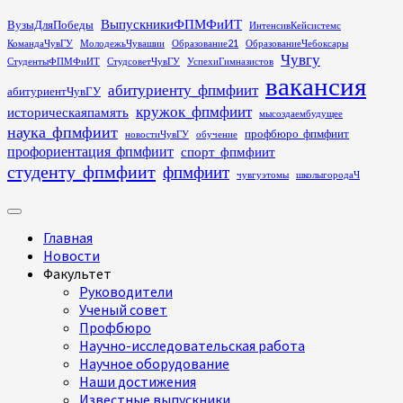
Перейти
ВыпускникиФПМФиИТ
ВузыДляПобеды
ИнтенсивКейсистемс
к
КомандаЧувГУ
МолодежьЧувашии
Образование21
ОбразованиеЧебоксары
содержимому
Чувгу
СтудентыФПМФиИТ
СтудсоветЧувГУ
УспехиГимназистов
вакансия
абитуриенту_фпмфиит
абитуриентЧувГУ
кружок_фпмфиит
историческаяпамять
мысоздаембудущее
наука_фпмфиит
профбюро_фпмфиит
новостиЧувГУ
обучение
профориентация_фпмфиит
спорт_фпмфиит
студенту_фпмфиит
фпмфиит
чувгуэтомы
школыгородаЧ
Основное
меню
Главная
Новости
Факультет
Руководители
Ученый совет
Профбюро
Научно-исследовательская работа
Научное оборудование
Наши достижения
Известные выпускники