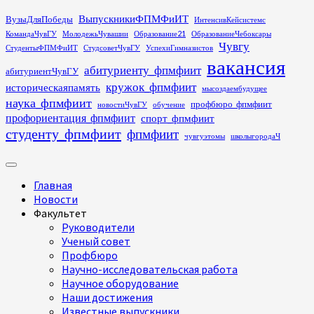
Перейти
ВыпускникиФПМФиИТ
ВузыДляПобеды
ИнтенсивКейсистемс
к
КомандаЧувГУ
МолодежьЧувашии
Образование21
ОбразованиеЧебоксары
содержимому
Чувгу
СтудентыФПМФиИТ
СтудсоветЧувГУ
УспехиГимназистов
вакансия
абитуриенту_фпмфиит
абитуриентЧувГУ
кружок_фпмфиит
историческаяпамять
мысоздаембудущее
наука_фпмфиит
профбюро_фпмфиит
новостиЧувГУ
обучение
профориентация_фпмфиит
спорт_фпмфиит
студенту_фпмфиит
фпмфиит
чувгуэтомы
школыгородаЧ
Основное
меню
Главная
Новости
Факультет
Руководители
Ученый совет
Профбюро
Научно-исследовательская работа
Научное оборудование
Наши достижения
Известные выпускники