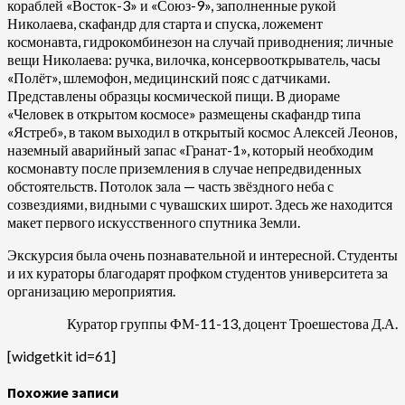
кораблей «Восток-3» и «Союз-9», заполненные рукой
Николаева, скафандр для старта и спуска, ложемент
космонавта, гидрокомбинезон на случай приводнения; личные
вещи Николаева: ручка, вилочка, консервооткрыватель, часы
«Полёт», шлемофон, медицинский пояс с датчиками.
Представлены образцы космической пищи. В диораме
«Человек в открытом космосе» размещены скафандр типа
«Ястреб», в таком выходил в открытый космос Алексей Леонов,
наземный аварийный запас «Гранат-1», который необходим
космонавту после приземления в случае непредвиденных
обстоятельств. Потолок зала — часть звёздного неба с
созвездиями, видными с чувашских широт. Здесь же находится
макет первого искусственного спутника Земли.
Экскурсия была очень познавательной и интересной. Студенты
и их кураторы благодарят профком студентов университета за
организацию мероприятия.
Куратор группы ФМ-11-13, доцент Троешестова Д.А.
[widgetkit id=61]
Похожие записи