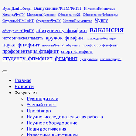
Перейти
ВыпускникиФПМФиИТ
ВузыДляПобеды
ИнтенсивКейсистемс
к
КомандаЧувГУ
МолодежьЧувашии
Образование21
ОбразованиеЧебоксары
содержимому
Чувгу
СтудентыФПМФиИТ
СтудсоветЧувГУ
УспехиГимназистов
вакансия
абитуриенту_фпмфиит
абитуриентЧувГУ
кружок_фпмфиит
историческаяпамять
мысоздаембудущее
наука_фпмфиит
профбюро_фпмфиит
новостиЧувГУ
обучение
профориентация_фпмфиит
спорт_фпмфиит
студенту_фпмфиит
фпмфиит
чувгуэтомы
школыгородаЧ
Основное
меню
Главная
Новости
Факультет
Руководители
Ученый совет
Профбюро
Научно-исследовательская работа
Научное оборудование
Наши достижения
Известные выпускники