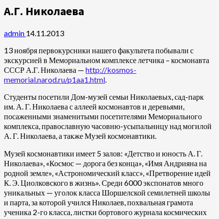
А.Г. Николаева
admin
14.11.2013
13 ноября первокурсники нашего факультета побывали с
экскурсией в Мемориальном комплексе летчика – космонавта
СССР А.Г. Николаева —
http://kosmos-
memorial.narod.ru/p1aa1.html
.
Студенты посетили Дом-музей семьи Николаевых, сад-парк
им. А. Г. Николаева с аллеей космонавтов и деревьями,
посаженными знаменитыми посетителями Мемориального
комплекса, православную часовню-усыпальницу над могилой
А. Г. Николаева, а также Музей космонавтики.
Музей космонавтики имеет 5 залов: «Детство и юность А. Г.
Николаева», «Космос — дорога без конца», «Имя Андрияна на
родной земле», «Астрономический класс», «Претворение идей
К. Э. Циолковского в жизнь». Среди 6000 экспонатов много
уникальных — уголок класса Шоршелской семилетней школы
и парта, за которой учился Николаев, похвальная грамота
ученика 2-го класса, листки бортового журнала космических