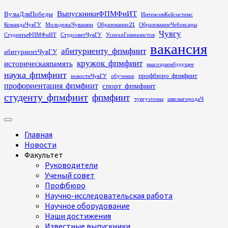
Перейти
ВыпускникиФПМФиИТ
ВузыДляПобеды
ИнтенсивКейсистемс
к
КомандаЧувГУ
МолодежьЧувашии
Образование21
ОбразованиеЧебоксары
содержимому
Чувгу
СтудентыФПМФиИТ
СтудсоветЧувГУ
УспехиГимназистов
вакансия
абитуриенту_фпмфиит
абитуриентЧувГУ
кружок_фпмфиит
историческаяпамять
мысоздаембудущее
наука_фпмфиит
профбюро_фпмфиит
новостиЧувГУ
обучение
профориентация_фпмфиит
спорт_фпмфиит
студенту_фпмфиит
фпмфиит
чувгуэтомы
школыгородаЧ
Основное
меню
Главная
Новости
Факультет
Руководители
Ученый совет
Профбюро
Научно-исследовательская работа
Научное оборудование
Наши достижения
Известные выпускники