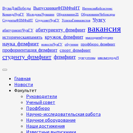
Перейти
ВыпускникиФПМФиИТ
ВузыДляПобеды
ИнтенсивКейсистемс
к
КомандаЧувГУ
МолодежьЧувашии
Образование21
ОбразованиеЧебоксары
содержимому
Чувгу
СтудентыФПМФиИТ
СтудсоветЧувГУ
УспехиГимназистов
вакансия
абитуриенту_фпмфиит
абитуриентЧувГУ
кружок_фпмфиит
историческаяпамять
мысоздаембудущее
наука_фпмфиит
профбюро_фпмфиит
новостиЧувГУ
обучение
профориентация_фпмфиит
спорт_фпмфиит
студенту_фпмфиит
фпмфиит
чувгуэтомы
школыгородаЧ
Основное
меню
Главная
Новости
Факультет
Руководители
Ученый совет
Профбюро
Научно-исследовательская работа
Научное оборудование
Наши достижения
Известные выпускники