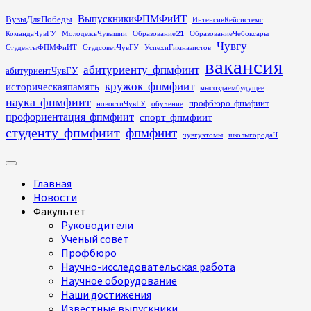
Перейти
ВыпускникиФПМФиИТ
ВузыДляПобеды
ИнтенсивКейсистемс
к
КомандаЧувГУ
МолодежьЧувашии
Образование21
ОбразованиеЧебоксары
содержимому
Чувгу
СтудентыФПМФиИТ
СтудсоветЧувГУ
УспехиГимназистов
вакансия
абитуриенту_фпмфиит
абитуриентЧувГУ
кружок_фпмфиит
историческаяпамять
мысоздаембудущее
наука_фпмфиит
профбюро_фпмфиит
новостиЧувГУ
обучение
профориентация_фпмфиит
спорт_фпмфиит
студенту_фпмфиит
фпмфиит
чувгуэтомы
школыгородаЧ
Основное
меню
Главная
Новости
Факультет
Руководители
Ученый совет
Профбюро
Научно-исследовательская работа
Научное оборудование
Наши достижения
Известные выпускники