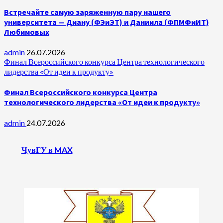
Встречайте самую заряженную пару нашего
университета — Диану (ФЭиЭТ) и Даниила (ФПМФиИТ)
Любимовых
admin
26.07.2026
Финал Всероссийского конкурса Центра технологического
лидерства «От идеи к продукту»
Финал Всероссийского конкурса Центра
технологического лидерства «От идеи к продукту»
admin
24.07.2026
ЧувГУ в MAX