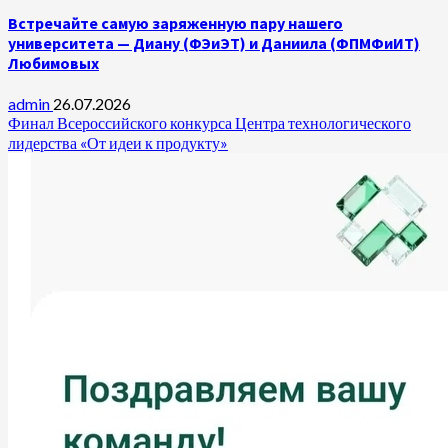
Встречайте самую заряженную пару нашего
университета — Диану (ФЭиЭТ) и Даниила (ФПМФиИТ)
Любимовых
admin
26.07.2026
Финал Всероссийского конкурса Центра технологического
лидерства «От идеи к продукту»