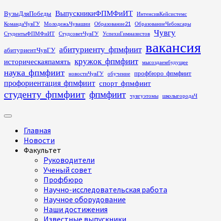
Перейти
ВыпускникиФПМФиИТ
ВузыДляПобеды
ИнтенсивКейсистемс
к
КомандаЧувГУ
МолодежьЧувашии
Образование21
ОбразованиеЧебоксары
содержимому
Чувгу
СтудентыФПМФиИТ
СтудсоветЧувГУ
УспехиГимназистов
вакансия
абитуриенту_фпмфиит
абитуриентЧувГУ
кружок_фпмфиит
историческаяпамять
мысоздаембудущее
наука_фпмфиит
профбюро_фпмфиит
новостиЧувГУ
обучение
профориентация_фпмфиит
спорт_фпмфиит
студенту_фпмфиит
фпмфиит
чувгуэтомы
школыгородаЧ
Основное
меню
Главная
Новости
Факультет
Руководители
Ученый совет
Профбюро
Научно-исследовательская работа
Научное оборудование
Наши достижения
Известные выпускники