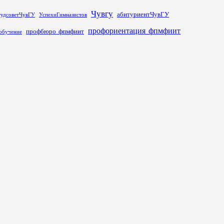
Чувгу
абитуриентЧувГУ
тудсоветЧувГУ
УспехиГимназистов
профориентация_фпмфиит
профбюро_фпмфиит
обучение