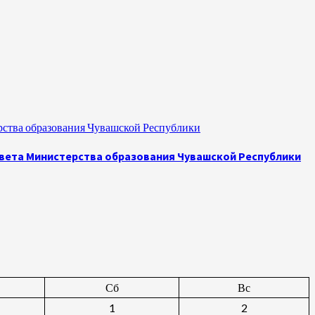
рства образования Чувашской Республики
овета Министерства образования Чувашской Республики
Сб
Вс
1
2