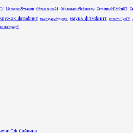
ГУ
МолодежьЧувашии
Образование21
ОбразованиеЧебоксары
СтудентыФПМФиИТ
С
наука_фпмфиит
кружок_фпмфиит
мысоздаембудущее
новостиЧувГУ
колыгородаЧ
ени С.Ф. Сайкина