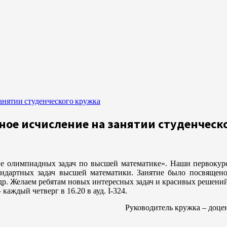
анятии студенческого кружка
ное исчисление на занятии студенческ
ие олимпиадных задач по высшей математике». Наши первокур
андартных задач высшей математики. Занятие было посвящен
р. Желаем ребятам новых интересных задач и красивых решени
аждый четверг в 16.20 в ауд. I-324.
Руководитель кружка – доце