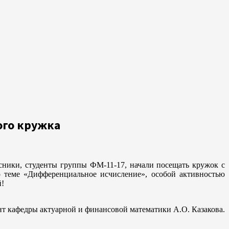
ого кружка
сники, студенты группы ФМ-11-17, начали посещать кружок с
о теме «Дифференциальное исчисление», особой активностью
й!
нт кафедры актуарной и финансовой математики А.О. Казакова.