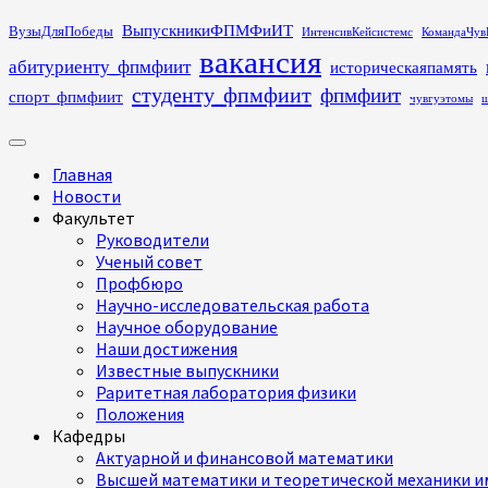
Перейти
ВыпускникиФПМФиИТ
ВузыДляПобеды
ИнтенсивКейсистемс
КомандаЧув
к
вакансия
абитуриенту_фпмфиит
историческаяпамять
содержимому
студенту_фпмфиит
фпмфиит
спорт_фпмфиит
чувгуэтомы
ш
Основное
меню
Главная
Новости
Факультет
Руководители
Ученый совет
Профбюро
Научно-исследовательская работа
Научное оборудование
Наши достижения
Известные выпускники
Раритетная лаборатория физики
Положения
Кафедры
Актуарной и финансовой математики
Высшей математики и теоретической механики им