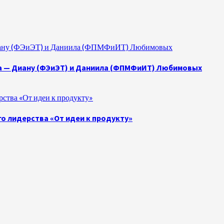
 Диану (ФЭиЭТ) и Даниила (ФПМФиИТ) Любимовых
а — Диану (ФЭиЭТ) и Даниила (ФПМФиИТ) Любимовых
ства «От идеи к продукту»
о лидерства «От идеи к продукту»