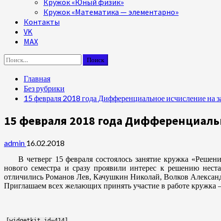
Кружок «Юный физик»
Кружок «Математика — элементарно»
Контакты
VK
MAX
Найти:
Главная
Без рубрики
15 февраля 2018 года Дифференциальное исчисление на з
15 февраля 2018 года Дифференциаль
admin
16.02.2018
В четверг 15 февраля состоялось занятие кружка «Решен
нового семестра и сразу проявили интерес к решению нест
отличились Романов Лев, Качушкин Николай, Волков Александ
Приглашаем всех желающих принять участие в работе кружка – к
[widgetkit id=414]