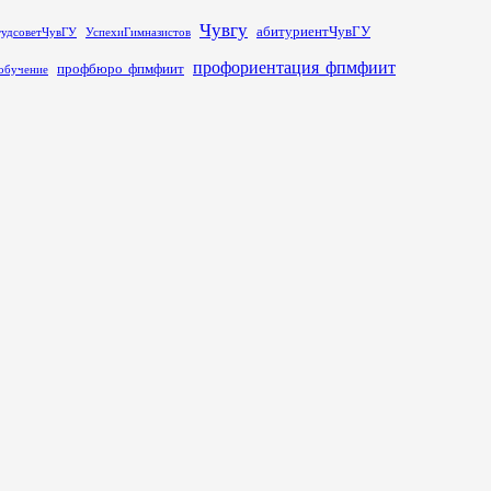
Чувгу
абитуриентЧувГУ
тудсоветЧувГУ
УспехиГимназистов
профориентация_фпмфиит
профбюро_фпмфиит
обучение