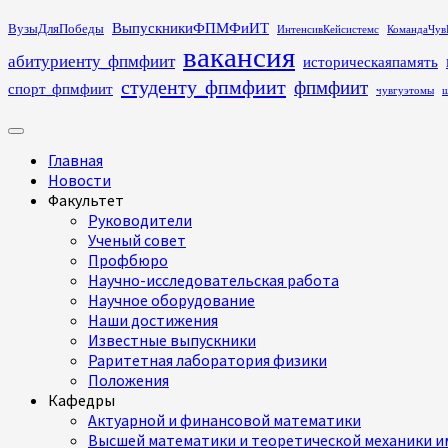
Перейти
ВыпускникиФПМФиИТ
ВузыДляПобеды
ИнтенсивКейсистемс
КомандаЧув
к
вакансия
абитуриенту_фпмфиит
историческаяпамять
содержимому
студенту_фпмфиит
фпмфиит
спорт_фпмфиит
чувгуэтомы
ш
Основное
меню
Главная
Новости
Факультет
Руководители
Ученый совет
Профбюро
Научно-исследовательская работа
Научное оборудование
Наши достижения
Известные выпускники
Раритетная лаборатория физики
Положения
Кафедры
Актуарной и финансовой математики
Высшей математики и теоретической механики им