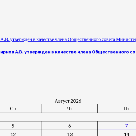
.В. утвержден в качестве члена Общественного совета Министе
рнов А.В. утвержден в качестве члена Общественного с
Август 2026
Ср
Чт
Пт
5
6
7
12
13
14