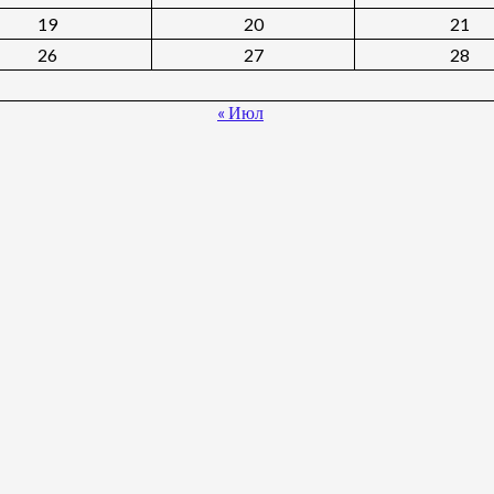
19
20
21
26
27
28
« Июл