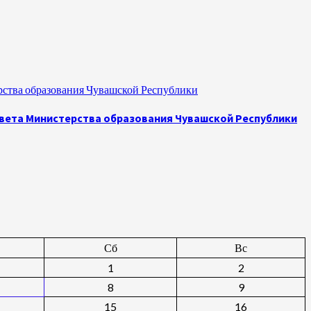
рства образования Чувашской Республики
овета Министерства образования Чувашской Республики
Сб
Вс
1
2
8
9
15
16