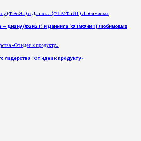
 Диану (ФЭиЭТ) и Даниила (ФПМФиИТ) Любимовых
а — Диану (ФЭиЭТ) и Даниила (ФПМФиИТ) Любимовых
ства «От идеи к продукту»
о лидерства «От идеи к продукту»