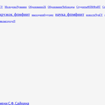
ГУ
МолодежьЧувашии
Образование21
ОбразованиеЧебоксары
СтудентыФПМФиИТ
С
наука_фпмфиит
кружок_фпмфиит
мысоздаембудущее
новостиЧувГУ
колыгородаЧ
ени С.Ф. Сайкина