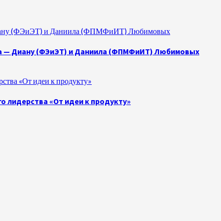
 Диану (ФЭиЭТ) и Даниила (ФПМФиИТ) Любимовых
а — Диану (ФЭиЭТ) и Даниила (ФПМФиИТ) Любимовых
ства «От идеи к продукту»
о лидерства «От идеи к продукту»