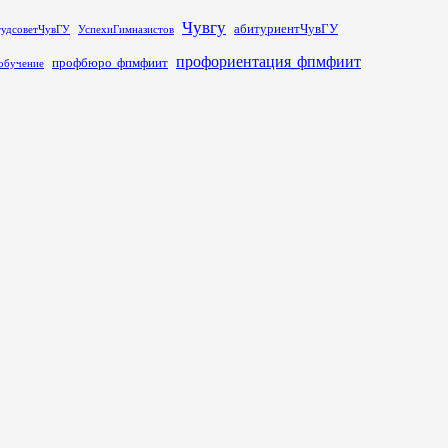
Чувгу
абитуриентЧувГУ
тудсоветЧувГУ
УспехиГимназистов
профориентация_фпмфиит
профбюро_фпмфиит
обучение