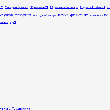
ГУ
МолодежьЧувашии
Образование21
ОбразованиеЧебоксары
СтудентыФПМФиИТ
С
наука_фпмфиит
кружок_фпмфиит
мысоздаембудущее
новостиЧувГУ
колыгородаЧ
ени С.Ф. Сайкина