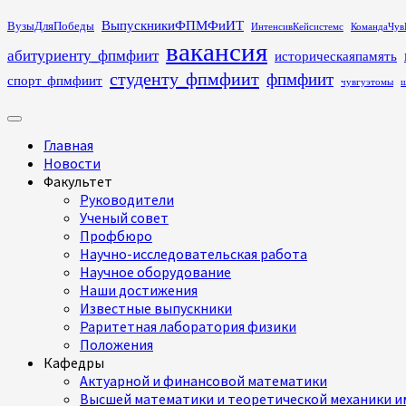
Перейти
ВыпускникиФПМФиИТ
ВузыДляПобеды
ИнтенсивКейсистемс
КомандаЧув
к
вакансия
абитуриенту_фпмфиит
историческаяпамять
содержимому
студенту_фпмфиит
фпмфиит
спорт_фпмфиит
чувгуэтомы
ш
Основное
меню
Главная
Новости
Факультет
Руководители
Ученый совет
Профбюро
Научно-исследовательская работа
Научное оборудование
Наши достижения
Известные выпускники
Раритетная лаборатория физики
Положения
Кафедры
Актуарной и финансовой математики
Высшей математики и теоретической механики им