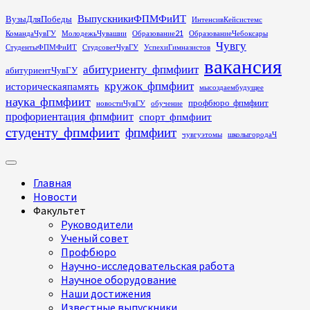
Перейти
ВыпускникиФПМФиИТ
ВузыДляПобеды
ИнтенсивКейсистемс
к
КомандаЧувГУ
МолодежьЧувашии
Образование21
ОбразованиеЧебоксары
содержимому
Чувгу
СтудентыФПМФиИТ
СтудсоветЧувГУ
УспехиГимназистов
вакансия
абитуриенту_фпмфиит
абитуриентЧувГУ
кружок_фпмфиит
историческаяпамять
мысоздаембудущее
наука_фпмфиит
профбюро_фпмфиит
новостиЧувГУ
обучение
профориентация_фпмфиит
спорт_фпмфиит
студенту_фпмфиит
фпмфиит
чувгуэтомы
школыгородаЧ
Основное
меню
Главная
Новости
Факультет
Руководители
Ученый совет
Профбюро
Научно-исследовательская работа
Научное оборудование
Наши достижения
Известные выпускники