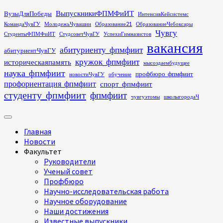
Перейти
ВыпускникиФПМФиИТ
ВузыДляПобеды
ИнтенсивКейсистемс
к
КомандаЧувГУ
МолодежьЧувашии
Образование21
ОбразованиеЧебоксары
содержимому
Чувгу
СтудентыФПМФиИТ
СтудсоветЧувГУ
УспехиГимназистов
вакансия
абитуриенту_фпмфиит
абитуриентЧувГУ
кружок_фпмфиит
историческаяпамять
мысоздаембудущее
наука_фпмфиит
профбюро_фпмфиит
новостиЧувГУ
обучение
профориентация_фпмфиит
спорт_фпмфиит
студенту_фпмфиит
фпмфиит
чувгуэтомы
школыгородаЧ
Основное
меню
Главная
Новости
Факультет
Руководители
Ученый совет
Профбюро
Научно-исследовательская работа
Научное оборудование
Наши достижения
Известные выпускники