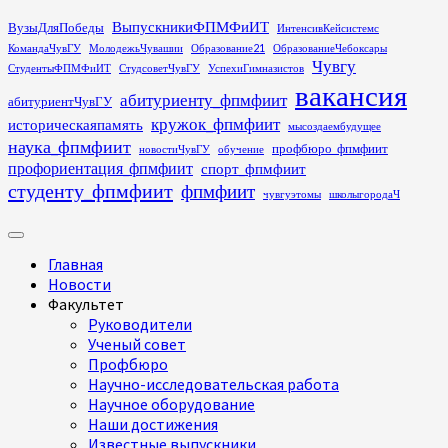
Перейти
ВыпускникиФПМФиИТ
ВузыДляПобеды
ИнтенсивКейсистемс
к
КомандаЧувГУ
МолодежьЧувашии
Образование21
ОбразованиеЧебоксары
содержимому
Чувгу
СтудентыФПМФиИТ
СтудсоветЧувГУ
УспехиГимназистов
вакансия
абитуриенту_фпмфиит
абитуриентЧувГУ
кружок_фпмфиит
историческаяпамять
мысоздаембудущее
наука_фпмфиит
профбюро_фпмфиит
новостиЧувГУ
обучение
профориентация_фпмфиит
спорт_фпмфиит
студенту_фпмфиит
фпмфиит
чувгуэтомы
школыгородаЧ
Основное
меню
Главная
Новости
Факультет
Руководители
Ученый совет
Профбюро
Научно-исследовательская работа
Научное оборудование
Наши достижения
Известные выпускники