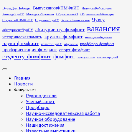
Перейти
ВыпускникиФПМФиИТ
ВузыДляПобеды
ИнтенсивКейсистемс
к
КомандаЧувГУ
МолодежьЧувашии
Образование21
ОбразованиеЧебоксары
содержимому
Чувгу
СтудентыФПМФиИТ
СтудсоветЧувГУ
УспехиГимназистов
вакансия
абитуриенту_фпмфиит
абитуриентЧувГУ
кружок_фпмфиит
историческаяпамять
мысоздаембудущее
наука_фпмфиит
профбюро_фпмфиит
новостиЧувГУ
обучение
профориентация_фпмфиит
спорт_фпмфиит
студенту_фпмфиит
фпмфиит
чувгуэтомы
школыгородаЧ
Основное
меню
Главная
Новости
Факультет
Руководители
Ученый совет
Профбюро
Научно-исследовательская работа
Научное оборудование
Наши достижения
Известные выпускники