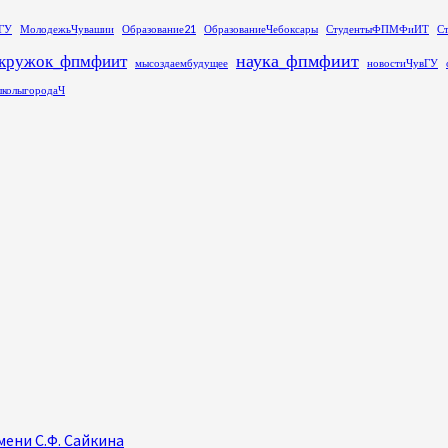
ГУ
МолодежьЧувашии
Образование21
ОбразованиеЧебоксары
СтудентыФПМФиИТ
С
наука_фпмфиит
кружок_фпмфиит
мысоздаембудущее
новостиЧувГУ
колыгородаЧ
ени С.Ф. Сайкина