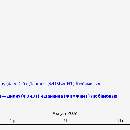
 Диану (ФЭиЭТ) и Даниила (ФПМФиИТ) Любимовых
а — Диану (ФЭиЭТ) и Даниила (ФПМФиИТ) Любимовых
Август 2026
Ср
Чт
Пт