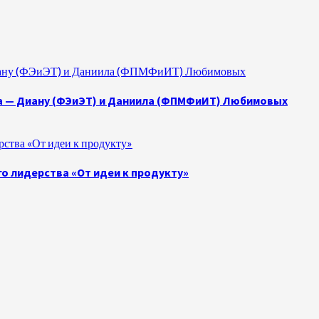
 Диану (ФЭиЭТ) и Даниила (ФПМФиИТ) Любимовых
а — Диану (ФЭиЭТ) и Даниила (ФПМФиИТ) Любимовых
ства «От идеи к продукту»
о лидерства «От идеи к продукту»