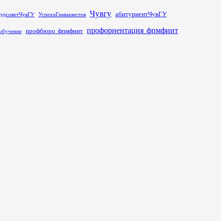
Чувгу
абитуриентЧувГУ
тудсоветЧувГУ
УспехиГимназистов
профориентация_фпмфиит
профбюро_фпмфиит
обучение