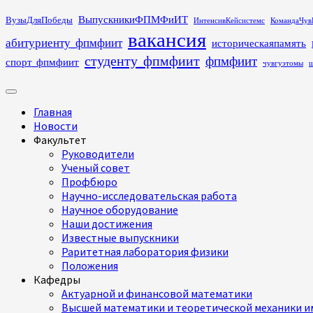
Перейти
ВыпускникиФПМФиИТ
ВузыДляПобеды
ИнтенсивКейсистемс
КомандаЧув
к
вакансия
абитуриенту_фпмфиит
историческаяпамять
содержимому
студенту_фпмфиит
фпмфиит
спорт_фпмфиит
чувгуэтомы
ш
Основное
меню
Главная
Новости
Факультет
Руководители
Ученый совет
Профбюро
Научно-исследовательская работа
Научное оборудование
Наши достижения
Известные выпускники
Раритетная лаборатория физики
Положения
Кафедры
Актуарной и финансовой математики
Высшей математики и теоретической механики им