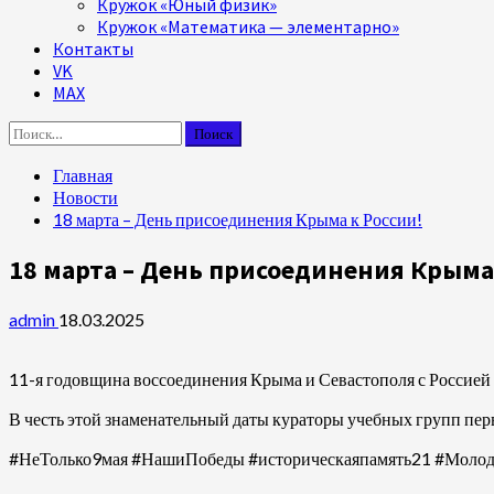
Кружок «Юный физик»
Кружок «Математика — элементарно»
Контакты
VK
MAX
Найти:
Главная
Новости
18 марта – День присоединения Крыма к России!
18 марта – День присоединения Крыма 
admin
18.03.2025
11-я годовщина воссоединения Крыма и Севастополя с Россией 
В честь этой знаменательный даты кураторы учебных групп перв
#НеТолько9мая #НашиПобеды #историческаяпамять21 #Мол