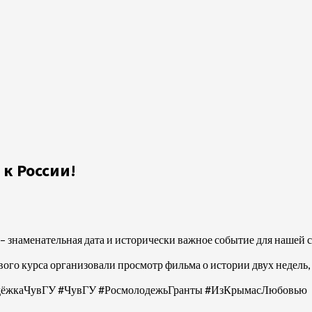
к России!
– знаменательная дата и исторически важное событие для нашей 
ого курса организовали просмотр фильма о истории двух недель,
одёжкаЧувГУ #ЧувГУ #РосмолодежьГранты #ИзКрымасЛюбовью