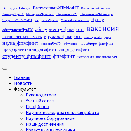
Перейти
ВыпускникиФПМФиИТ
ВузыДляПобеды
ИнтенсивКейсистемс
к
КомандаЧувГУ
МолодежьЧувашии
Образование21
ОбразованиеЧебоксары
содержимому
Чувгу
СтудентыФПМФиИТ
СтудсоветЧувГУ
УспехиГимназистов
вакансия
абитуриенту_фпмфиит
абитуриентЧувГУ
кружок_фпмфиит
историческаяпамять
мысоздаембудущее
наука_фпмфиит
профбюро_фпмфиит
новостиЧувГУ
обучение
профориентация_фпмфиит
спорт_фпмфиит
студенту_фпмфиит
фпмфиит
чувгуэтомы
школыгородаЧ
Основное
меню
Главная
Новости
Факультет
Руководители
Ученый совет
Профбюро
Научно-исследовательская работа
Научное оборудование
Наши достижения
Известные выпускники