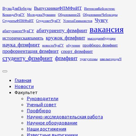
Перейти
ВыпускникиФПМФиИТ
ВузыДляПобеды
ИнтенсивКейсистемс
к
КомандаЧувГУ
МолодежьЧувашии
Образование21
ОбразованиеЧебоксары
содержимому
Чувгу
СтудентыФПМФиИТ
СтудсоветЧувГУ
УспехиГимназистов
вакансия
абитуриенту_фпмфиит
абитуриентЧувГУ
кружок_фпмфиит
историческаяпамять
мысоздаембудущее
наука_фпмфиит
профбюро_фпмфиит
новостиЧувГУ
обучение
профориентация_фпмфиит
спорт_фпмфиит
студенту_фпмфиит
фпмфиит
чувгуэтомы
школыгородаЧ
Основное
меню
Главная
Новости
Факультет
Руководители
Ученый совет
Профбюро
Научно-исследовательская работа
Научное оборудование
Наши достижения
Известные выпускники