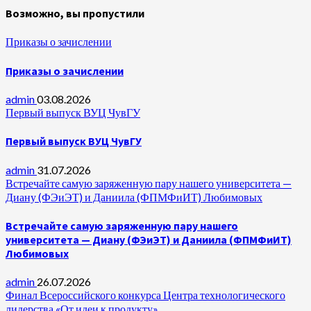
Возможно, вы пропустили
Приказы о зачислении
Приказы о зачислении
admin
03.08.2026
Первый выпуск ВУЦ ЧувГУ
Первый выпуск ВУЦ ЧувГУ
admin
31.07.2026
Встречайте самую заряженную пару нашего университета —
Диану (ФЭиЭТ) и Даниила (ФПМФиИТ) Любимовых
Встречайте самую заряженную пару нашего
университета — Диану (ФЭиЭТ) и Даниила (ФПМФиИТ)
Любимовых
admin
26.07.2026
Финал Всероссийского конкурса Центра технологического
лидерства «От идеи к продукту»