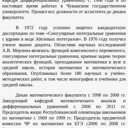
кафедре дифференциальных уравнений). С 1968 года и по
настоящее время работал в Чувашском государственном
университете. Прошел все должности от ассистента до декана
факультета.
В 1972 году успешно защитил кандидатскую
диссертацию по теме «Сингулярные интегральные уравнения
с ядрами в виде Абелевых интегралов». В 1976 году получил
ученое звание доцента.
Областями научных исследований
А.В. Мерлина являлись:
ф
ункций комплексного переменного,
сингулярные интегральные уравнения, краевые задачи теории
аналитических функций, преподавание математики в вузе и
средней школе, история математики и математического
образования. Опубликовал более 180 научных и учебно-
методических работ, в том числе монографии и учебники для
средней школы.
Декан математического факультета с 1998 по 2008 гг.
Заведующий кафедрой математического анализа и
дифференциальных уравнений с 2006 по 2011 гг.
Председатель жюри Республиканской олимпиады школьников
по математике с 1969 по 1999 гг. Председатель предметной
комиссии ЧР по математике на ЕГЭ с2006 по 2008 гг.