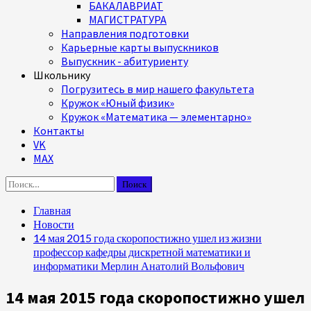
БАКАЛАВРИАТ
МАГИСТРАТУРА
Направления подготовки
Карьерные карты выпускников
Выпускник - абитуриенту
Школьнику
Погрузитесь в мир нашего факультета
Кружок «Юный физик»
Кружок «Математика — элементарно»
Контакты
VK
MAX
Найти:
Главная
Новости
14 мая 2015 года скоропостижно ушел из жизни
профессор кафедры дискретной математики и
информатики Мерлин Анатолий Вольфович
14 мая 2015 года скоропостижно ушел