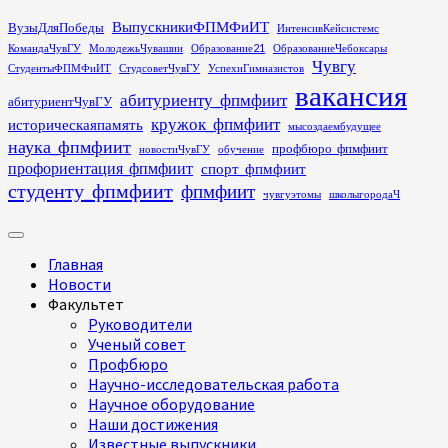
Перейти
ВыпускникиФПМФиИТ
ВузыДляПобеды
ИнтенсивКейсистемс
к
КомандаЧувГУ
МолодежьЧувашии
Образование21
ОбразованиеЧебоксары
содержимому
Чувгу
СтудентыФПМФиИТ
СтудсоветЧувГУ
УспехиГимназистов
вакансия
абитуриенту_фпмфиит
абитуриентЧувГУ
кружок_фпмфиит
историческаяпамять
мысоздаембудущее
наука_фпмфиит
профбюро_фпмфиит
новостиЧувГУ
обучение
профориентация_фпмфиит
спорт_фпмфиит
студенту_фпмфиит
фпмфиит
чувгуэтомы
школыгородаЧ
Основное
меню
Главная
Новости
Факультет
Руководители
Ученый совет
Профбюро
Научно-исследовательская работа
Научное оборудование
Наши достижения
Известные выпускники