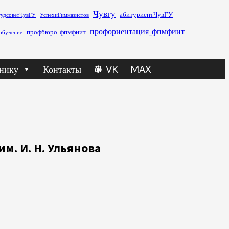
Чувгу
абитуриентЧувГУ
тудсоветЧувГУ
УспехиГимназистов
профориентация_фпмфиит
профбюро_фпмфиит
обучение
нику
Контакты
VK
MAX
м. И. Н. Ульянова