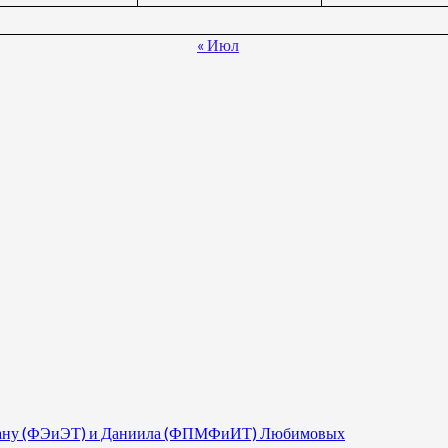
« Июл
 Диану (ФЭиЭТ) и Даниила (ФПМФиИТ) Любимовых