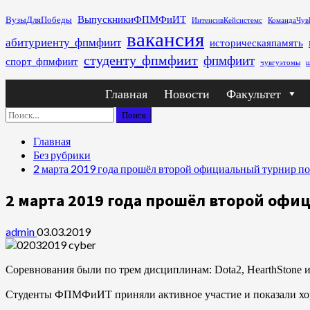
Перейти
ВыпускникиФПМФиИТ
ВузыДляПобеды
ИнтенсивКейсистемс
КомандаЧув
к
вакансия
абитуриенту_фпмфиит
историческаяпамять
содержимому
студенту_фпмфиит
фпмфиит
спорт_фпмфиит
чувгуэтомы
ш
Основное
Главная
Новости
Факультет
меню
Найти:
Главная
Без рубрики
2 марта 2019 года прошёл второй официальный турнир по 
2 марта 2019 года прошёл второй офиц
admin
03.03.2019
Соревнования были по трем дисциплинам: Dota2, HearthStone и 
Студенты ФПМФиИТ приняли активное участие и показали хор