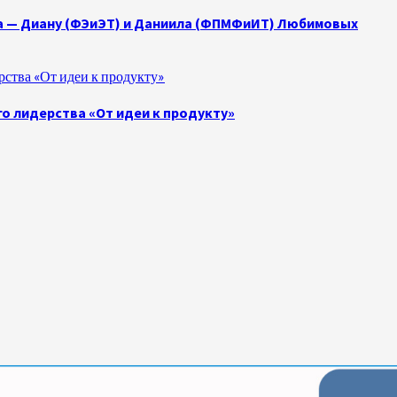
а — Диану (ФЭиЭТ) и Даниила (ФПМФиИТ) Любимовых
ства «От идеи к продукту»
о лидерства «От идеи к продукту»