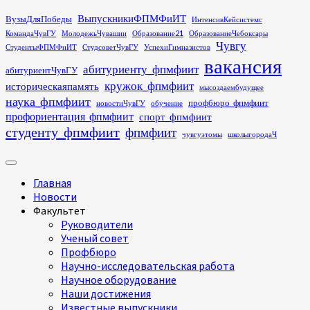
Перейти
ВыпускникиФПМФиИТ
ВузыДляПобеды
ИнтенсивКейсистемс
к
КомандаЧувГУ
МолодежьЧувашии
Образование21
ОбразованиеЧебоксары
содержимому
Чувгу
СтудентыФПМФиИТ
СтудсоветЧувГУ
УспехиГимназистов
вакансия
абитуриенту_фпмфиит
абитуриентЧувГУ
кружок_фпмфиит
историческаяпамять
мысоздаембудущее
наука_фпмфиит
профбюро_фпмфиит
новостиЧувГУ
обучение
профориентация_фпмфиит
спорт_фпмфиит
студенту_фпмфиит
фпмфиит
чувгуэтомы
школыгородаЧ
Основное
меню
Главная
Новости
Факультет
Руководители
Ученый совет
Профбюро
Научно-исследовательская работа
Научное оборудование
Наши достижения
Известные выпускники