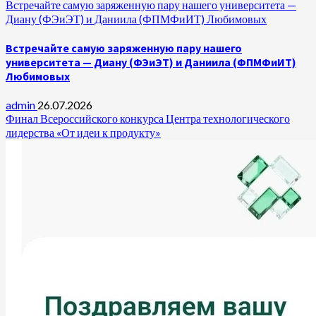
Встречайте самую заряженную пару нашего университета —
Диану (ФЭиЭТ) и Даниила (ФПМФиИТ) Любимовых
Встречайте самую заряженную пару нашего
университета — Диану (ФЭиЭТ) и Даниила (ФПМФиИТ)
Любимовых
admin
26.07.2026
Финал Всероссийского конкурса Центра технологического
лидерства «От идеи к продукту»