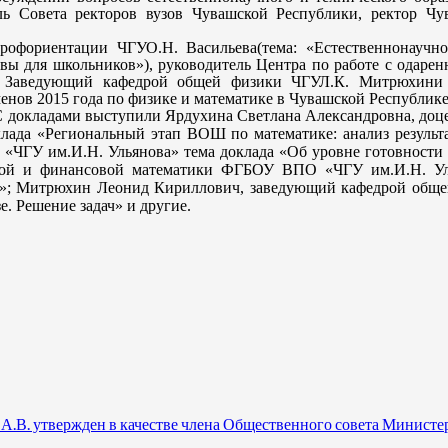
ль Совета ректоров вузов Чувашской Республики, ректор Чу
рофориентации ЧГУ
О.Н. Васильева
(тема: «Естественнонаучн
вы для школьников»), руководитель Центра по работе с одаре
). Заведующий кафедрой общей физики ЧГУ
Л.К. Митрюхин
и
енов 2015 года по физике и математике в Чувашской Республике
С докладами выступили
Ярдухина Светлана Александровна, доц
клада
«Региональный этап ВОШ по математике: анализ результа
ЧГУ им.И.Н. Ульянова» тема доклада «Об уровне готовности а
ной и финансовой математики ФГБОУ ВПО «ЧГУ им.И.Н. Уль
ач»; Митрюхин Леонид Кириллович, заведующий кафедрой общ
. Решение задач» и другие.
.В. утвержден в качестве члена Общественного совета Министе