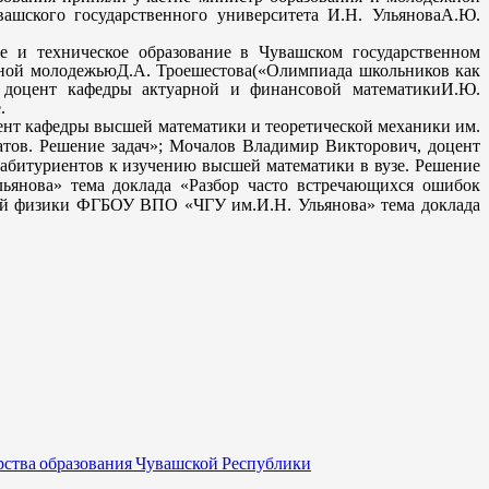
вашского государственного университета И.Н. Ульянова
А.Ю.
ое и техническое образование в Чувашском государственном
нной молодежью
Д.А. Троешестова
(«Олимпиада школьников как
 доцент кафедры актуарной и финансовой математики
И.Ю.
.
ент кафедры высшей математики и теоретической механики им.
тов. Решение задач»
;
Мочалов Владимир Викторович, доцент
битуриентов к изучению высшей математики в вузе. Решение
янова» тема доклада «Разбор часто встречающихся ошибок
ей физики ФГБОУ ВПО «ЧГУ им.И.Н. Ульянова» тема доклада
рства образования Чувашской Республики