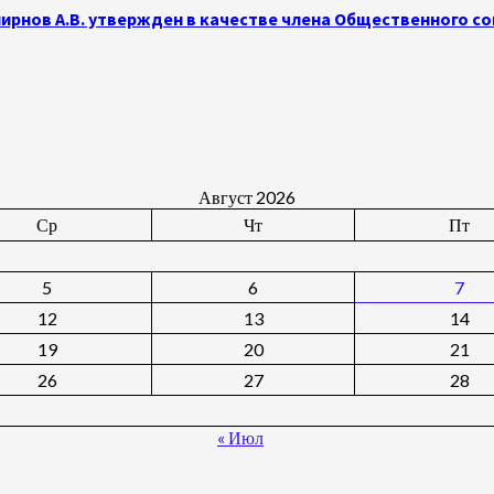
рнов А.В. утвержден в качестве члена Общественного с
Август 2026
Ср
Чт
Пт
5
6
7
12
13
14
19
20
21
26
27
28
« Июл