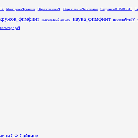
ГУ
МолодежьЧувашии
Образование21
ОбразованиеЧебоксары
СтудентыФПМФиИТ
С
наука_фпмфиит
кружок_фпмфиит
мысоздаембудущее
новостиЧувГУ
колыгородаЧ
ени С.Ф. Сайкина