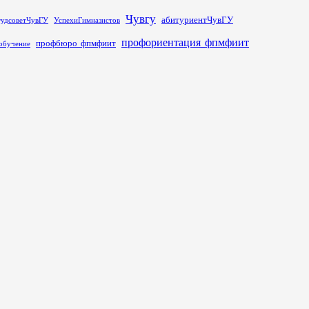
Чувгу
абитуриентЧувГУ
тудсоветЧувГУ
УспехиГимназистов
профориентация_фпмфиит
профбюро_фпмфиит
обучение