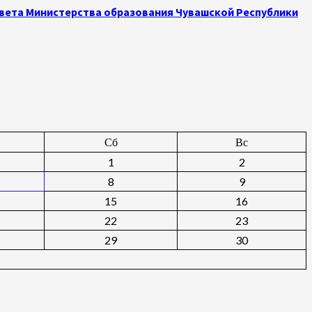
овета Министерства образования Чувашской Республики
Сб
Вс
1
2
8
9
15
16
22
23
29
30