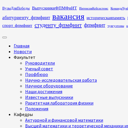
Перейти
ВыпускникиФПМФиИТ
ВузыДляПобеды
ИнтенсивКейсистемс
КомандаЧув
к
вакансия
абитуриенту_фпмфиит
историческаяпамять
содержимому
студенту_фпмфиит
фпмфиит
спорт_фпмфиит
чувгуэтомы
ш
Основное
меню
Главная
Новости
Факультет
Руководители
Ученый совет
Профбюро
Научно-исследовательская работа
Научное оборудование
Наши достижения
Известные выпускники
Раритетная лаборатория физики
Положения
Кафедры
Актуарной и финансовой математики
Высшей математики и теоретической механики им