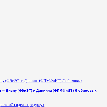
 Диану (ФЭиЭТ) и Даниила (ФПМФиИТ) Любимовых
а — Диану (ФЭиЭТ) и Даниила (ФПМФиИТ) Любимовых
ства «От идеи к продукту»