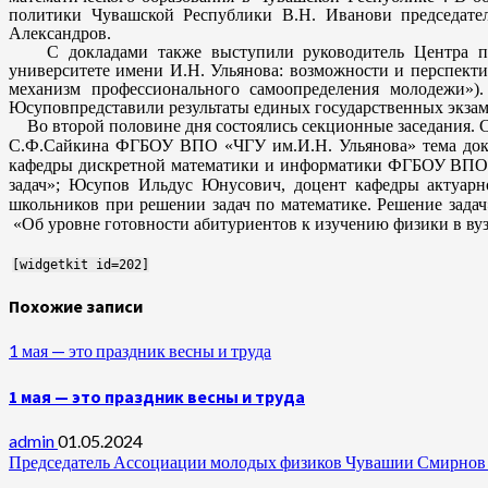
политики Чувашской Республики
В.Н. Иванов
и председате
Александров
.
С докладами также выступили руководитель Центра п
университете имени И.Н. Ульянова: возможности и перспекти
механизм профессионального самоопределения молодежи»
Юсупов
представили результаты единых государственных экзам
Во второй половине дня состоялись секционные заседания. 
С.Ф.Сайкина ФГБОУ ВПО «ЧГУ им.И.Н. Ульянова»
тема до
кафедры дискретной математики и информатики ФГБОУ ВПО «
задач»; Юсупов Ильдус Юнусович, доцент кафедры актуар
школьников при решении задач по математике. Решение зад
«Об уровне готовности абитуриентов к изучению физики в вузе
[widgetkit id=202]
Похожие записи
1 мая — это праздник весны и труда
1 мая — это праздник весны и труда
admin
01.05.2024
Председатель Ассоциации молодых физиков Чувашии Смирнов А