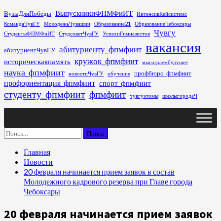
Перейти
ВыпускникиФПМФиИТ
ВузыДляПобеды
ИнтенсивКейсистемс
к
КомандаЧувГУ
МолодежьЧувашии
Образование21
ОбразованиеЧебоксары
содержимому
Чувгу
СтудентыФПМФиИТ
СтудсоветЧувГУ
УспехиГимназистов
вакансия
абитуриенту_фпмфиит
абитуриентЧувГУ
кружок_фпмфиит
историческаяпамять
мысоздаембудущее
наука_фпмфиит
профбюро_фпмфиит
новостиЧувГУ
обучение
профориентация_фпмфиит
спорт_фпмфиит
студенту_фпмфиит
фпмфиит
чувгуэтомы
школыгородаЧ
Основное
меню
Найти:
Главная
Новости
20 февраля начинается прием заявок в состав
Молодежного кадрового резерва при Главе города
Чебоксары
20 февраля начинается прием заявок