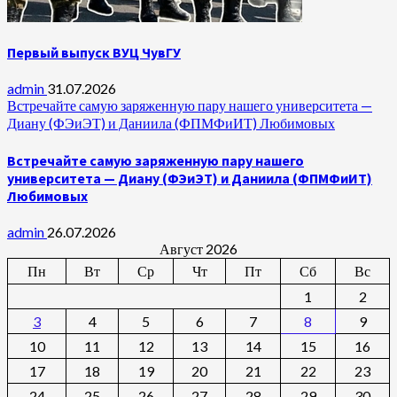
Первый выпуск ВУЦ ЧувГУ
admin
31.07.2026
Встречайте самую заряженную пару нашего университета —
Диану (ФЭиЭТ) и Даниила (ФПМФиИТ) Любимовых
Встречайте самую заряженную пару нашего
университета — Диану (ФЭиЭТ) и Даниила (ФПМФиИТ)
Любимовых
admin
26.07.2026
Август 2026
Пн
Вт
Ср
Чт
Пт
Сб
Вс
1
2
3
4
5
6
7
8
9
10
11
12
13
14
15
16
17
18
19
20
21
22
23
24
25
26
27
28
29
30